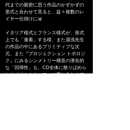
代までの親密に思う作品のかずかずの
形式と合わせて見ると、益々複数のレ
イヤー仕掛けに📊
イタリア様式とフランス様式が、形式
上でも「逢着」する様、また湯浅先生
の作品の中にあるプリミティブな次
元、また『プロジェクション トポロジ
ク』にみるシンメトリー構造の潜在的
な「回帰性」も、CD全体に散りばめら
れた「リトルネッロ」に重ね合わせて
みてみると、、それを体感して言語化
する作業は、また新しいものがありま
した💡
一生懸命弾いて、編集したけれど、一
生懸命書きました😊