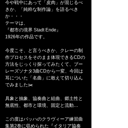
今や戦中にあって「皮肉」が混じるべ
きか、「純粋な制作論」を語るべき
か・・・
テーマは、
『都市の境界 Stadt Ende』
1926年の作品です。
今度こそ、と言うべきか、クレーの制
作プロセスをそのまま体現できるCDの
方法をじっくり探ってみたくて、ブー
レーズソナタ3曲CDから一変、今回は
耳についた「名曲」に敢えて切り込ん
でみました✂️
具象と抽象、協奏曲と組曲、郷土性と
無底性、都市と環境、固定と流動…
この度はバッハのクラヴィーア練習曲
集第2巻に収められた『イタリア協奏