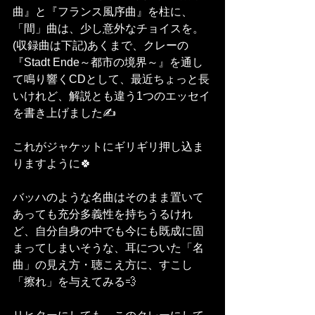
曲』と『フランス風序曲』を柱に、
「間」曲は、少し意外なチョイスを。
(収録曲は下記)あくまで、クレーの
『Stadt Ende～都市の境界～』を通し
て鳴り響くCDとして、最近ちょっと長
いけれど、解説とも違う1つのエッセイ
を書き上げました✍️
これがジャケットにギリギリ押し込ま
りますように🍀
バッハのような名曲はそのまま置いて
あっても充分多義性を持ちうるけれ
ど、自分自身の中でも今にも既成に固
まってしまいそうな、耳についた「名
曲」の見え方・聴こえ方に、すこし
「擦れ」を与えてみる💨