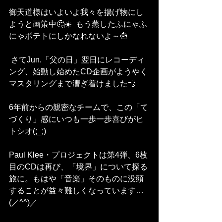
御天道様はいよいよ我々を揚げ物にし
ようと画策中🤔☀️  もう蒸したふにゃふ
にゃポテトにしかなれないよ～🍟
 さてJun.「父の日」翌日にレコーディ
ング、始動し始めたCD企画がようやく
マスタリングまで漕ぎ着けました💨
6年前からの親密なチームで、この「て
づくり」感にいつも一歩一歩喜びがヒ
トシオ(;_;)
Paul Klee・プロジェクトは第4弾、6枚
目のCDは再び、「境界」について探る
旅に。もはや「音楽」そのものに没頭
することが益々難しくなっています…
(／^^)／