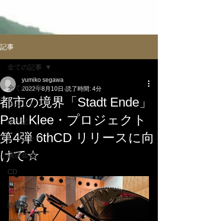
記事
全ての記事
yumiko segawa
全ての記事
2022年8月10日
読了時間: 4分
都市の境界「Stadt Ende」
イべント
Paul Klee・プロジェクト
旅行記
第4弾 6thCD リリースに向
レクチャー
けて☆
講演会
CD
コンサート
随想