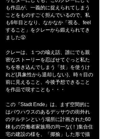
リヒターにしても、このクレーにして
も作品が、一義的に捉えられてしまう
ことをものすごく拒んでいるので、私
も6年目となり、なかなか「視る、feel
すること」をクレーから鍛えられてき
ました😤
クレーは、１つの喩え話、誰にでも親
密なストーリーを忍ばせてぐっと私た
ちを巻き込んでしまう「技」を使うけ
れど(具象性から退却しない)、時々目の
前に見えること、今後予想できること
を作品で現すことも・・・
この『Stadt Ende』は、まず空間的に
はバウハウスのあるデッサウの街外れ
のテルテンという場所に計画された60
棟もの労働者家族用の均一な(！)集合住
宅の建設の様を、「揶揄」した形で描