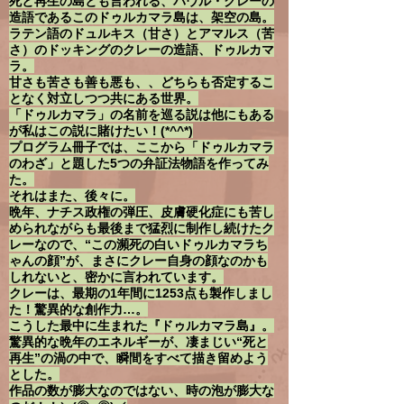
死と再生の島とも言われる、パウル・クレーの
造語であるこのドゥルカマラ島は、架空の島。
ラテン語のドュルキス（甘さ）とアマルス（苦
さ）のドッキングのクレーの造語、ドゥルカマ
ラ。
甘さも苦さも善も悪も、、どちらも否定するこ
となく対立しつつ共にある世界。
「ドゥルカマラ」の名前を巡る説は他にもある
が私はこの説に賭けたい！(*^^*)
プログラム冊子では、ここから「ドゥルカマラ
のわざ」と題した5つの弁証法物語を作ってみ
た。
それはまた、後々に。
晩年、ナチス政権の弾圧、皮膚硬化症にも苦し
められながらも最後まで猛烈に制作し続けたク
レーなので、“この瀕死の白いドゥルカマラち
ゃんの顔”が、まさにクレー自身の顔なのかも
しれないと、密かに言われています。
クレーは、最期の1年間に1253点も製作しまし
た！驚異的な創作力…。
こうした最中に生まれた『ドゥルカマラ島』。
驚異的な晩年のエネルギーが、凄まじい“死と
再生”の渦の中で、瞬間をすべて描き留めよう
とした。
作品の数が膨大なのではない、時の泡が膨大な