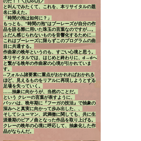
のだ！！＼(◎o◎)／
と叫んでみたくて、これを、本リサイタルの題
名に添えた。
「時間の泡は如何に？」
もっとも、“時間の泡”はブーレーズが自分の作
品を語る際に用いた珠玉の言葉なのですが…。
ふだん感じられないものを音響化するために…
これはブーレーズに限らずこのプログラムの曲
目に共通する。
作曲家の晩年というのも、すごい心境と思う。
本リサイタルでは、はじめと終わりに、d→dへ
と繋がる晩年の作曲家の心境が引かれていま
す。
--フォルム諸要素に重点がおかれればおかれる
ほど、見えるものをリアルに再現しようとする
足場を失っていく。
……抽象に向かうが、当然のことだ。
という クレーの言葉が表すように、
バッハは、晩年期に『フーガの技法』で抽象の
深みへと真実に向かって歩み出した、、
そしてシューマン、武満徹に関しても、共に生
涯最期のピアノ曲となった作品を取り上げる。
クレーの晩年の心境に呼応して、抽象化した作
品がならんだ。