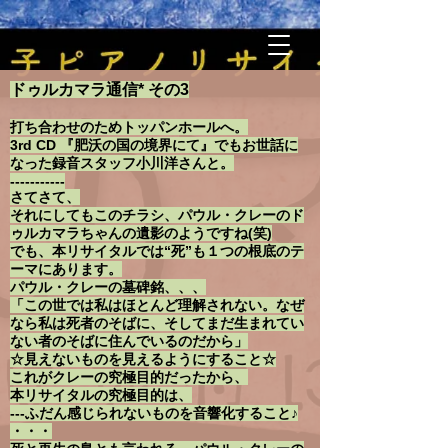
ドゥルカマラ通信* その3
打ち合わせのためトッパンホールへ。
3rd CD 『肥沃の国の境界にて』でもお世話に
なった録音スタッフ小川洋さんと。
-----------
さてさて、
それにしてもこのチラシ、パウル・クレーのド
ゥルカマラちゃんの遺影のようですね(笑)
でも、本リサイタルでは“死”も１つの根底のテ
ーマにあります。
パウル・クレーの墓碑銘、、、
「この世では私はほとんど理解されない。なぜ
なら私は死者のそばに、そしてまだ生まれてい
ない者のそばに住んでいるのだから」
☆見えないものを見えるようにすること☆
これがクレーの究極目的だったから、
本リサイタルの究極目的は、
---ふだん感じられないものを音響化すること♪
・・・