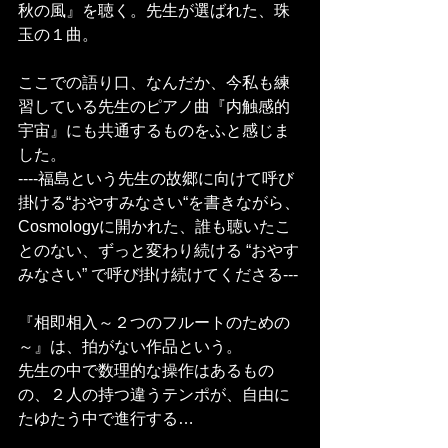
秋の風』を聴く。先生が選ばれた、珠
玉の１曲。
ここでの語り口、なんだか、今私も練
習している先生のピアノ曲『内触感的
宇宙』にも共通するものをふと感じま
した。
----福島という先生の故郷に向けて呼び
掛ける“おやすみなさい“を書きながら、
Cosmologyに開かれた、誰も聴いたこ
とのない、ずっと変わり続ける “おやす
みなさい” で呼び掛け続けてくださる---
『相即相入～２つのフルートのための
～』は、拍がない作品という。
先生の中で数理的な操作はあるもの
の、２人の持つ違うテンポが、自由に
たゆたう中で進行する…