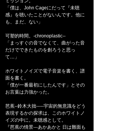
ミッション。
「僕は、John Cageにだって『未聴
感』を聴いたことがないんです。他に
も、まだ、ない」
可塑的時間。-chronoplastic--
「まっすぐの音でなくて、曲がった音
だけでできたものを創ろうと思っ
て…」
ホワイトノイズで電子音楽を書く、譜
面を書く。
「僕が一番最初にしたんです」とその
お言葉は力強かった。
芭蕉--鈴木大拙-----宇宙的無意識をどう
表現するかの探求は、このホワイトノ
イズの中に。未聴感として。
『芭蕉の情景---あかあかと 日は難面も 