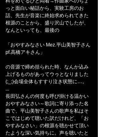
科をめぐるひと悶着→作曲家へのちょ
っと面白い秘話から、実験工房のお
話、先生が音楽に終始求められてきた
根源のことから、盛り沢山でしたが、
なんといっても、最後の
「おやすみなさい Mez.平山美智子さん 
pf.高橋アキさん」
の音源で締め括られた時、なんか込み
上げるものがあってウゥとなりました
(;_;)会場全体もすすり泣き状態に…。
...
長田弘さんの何度も呼び掛ける温かい
おやすみなさい～歌詞に寄り添った名
曲で、平山美智子さんの歌声を私はそ
こではじめて聴いた訳だけれど、「お
やすみなさい」の根源を聴かせて頂い
たような深い気持ちに。声を聴いたと