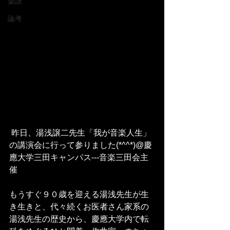
楽譜
論考
 昨日、湯浅譲二先生「我が音楽人生」
の講演会に行って参りました(*^^*)@慶
應大学三田キャンパス---音楽三田会主
催
もうすぐ９０歳を迎える湯浅先生が生
き生きと、代々続くお医者さん家系の
湯浅先生の歴史から、慶應大学内で転