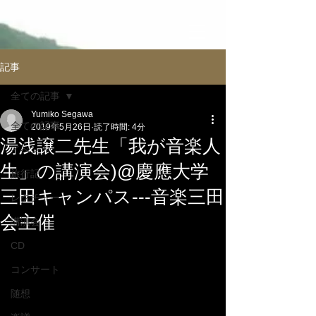
記事
全ての記事
Yumiko Segawa
全ての記事
2019年5月26日
読了時間: 4分
湯浅譲二先生「我が音楽人
イべント
生」の講演会)@慶應大学
旅行記
三田キャンパス---音楽三田
レクチャー
会主催
講演会
CD
コンサート
随想