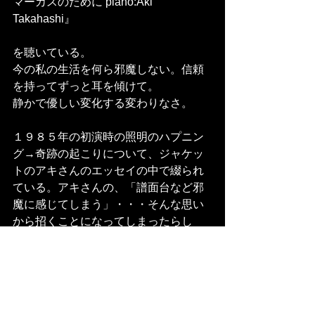
マーカスのために piano:Aki 
Takahashi』
を聴いている。
今の私の生活を何ら邪魔しない。信頼
を持ってずっと耳を傾けて。
静かで優しい変化する変わりなさ。
１９８５年の初演時の照明のハプニン
グ→奇跡の起こりについて、ジャケッ
トのアキさんのエッセイの中で綴られ
ている。アキさんの、「譜面台など邪
魔に感じてしまう」・・・そんな思い
から招くことになってしまったらし
い、照明のハプニング。しかし途中か
ら、あぶり絵のように薄暗闇から浮き
上がってきたフェルドマンの譜面に食
いつくように目で追いながら、アキさ
んが最後まで弾き続けられた『バニー