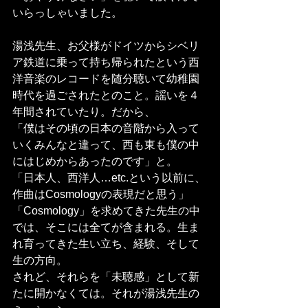
いらっしゃいました。
湯浅先生、お父様がドイツからシベリ
ア鉄道に乗って持ち帰られたという西
洋音楽のレコードを随分聴いて幼稚園
時代を過ごされたとのこと。謡いを４
年間されていたり。だから、
「僕はその頃の日本の音階から入って
いくみんなと違って、西も東も僕の中
にはじめからあったのです」と。
「日本人、西洋人…etc.という以前に、
作曲はCosmologyの表現だと思う」
「Cosmology」を求めてきた先生の中
では、そこには全てが含まれる。生ま
れ育ってきた生い立ち、経験、そして
生の方向。
されど、それらを「未聴感」として新
たに開かなくては。それが湯浅先生の