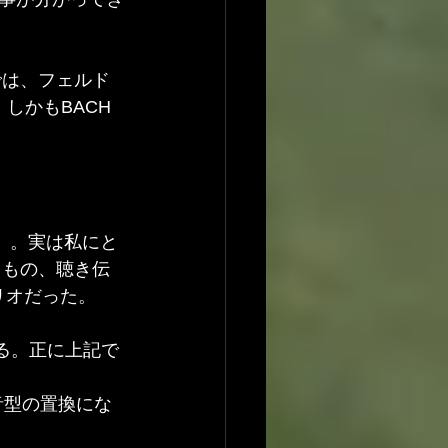
では、フェルド
しかもBACH
?』。実は私にと
るもの、聴き伝
トリオだった。
する。正に上記で
音型の置換にな