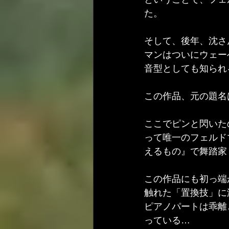
た。
そして、後年、沈さ
マンはついにウェーベ
音型としても知られ
この作品、元の題名は
ここでピンと閃いたのが
って唯一のフェルド
えるもの』で舞踏家：
この作品にも初っ端から
触れた「置換技」に
ピアノパートは乖離
っている…