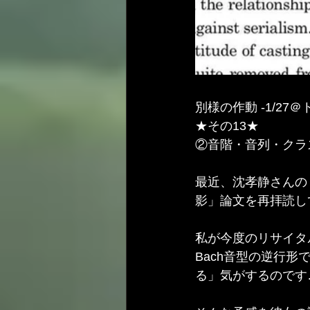
別様の作動 -1/27
★その13★
②音階・音列・クラスタ
最近、沈孝静さんの
影」論文を再拝読し
私が今度のリサイタ
Bach音型の逆行
る」気がするのです…