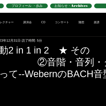
プロフィール ・歩み
お知らせ・Archives
レクチャー
講演会
CD
コンサート
随想
楽譜
023年12月31日
読了時間: 5分
 in 1 in 2 ★ その
 ②音階・音列・
て--WebernのBACH音型