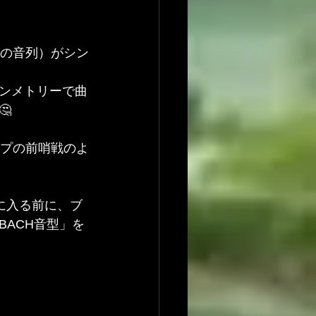
題の音列）がシン
ンメトリーで曲

ープの前哨戦のよ
明に入る前に、ブ
ACH音型」を