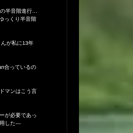
つの半音階進行…
にゆっくり半音階
んが私に13年
an合っているの
ドマンはこう言
リーが必要であっ
した---