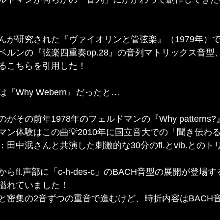
んが研究された『ヴァイオリンと管弦楽』（1979年）
ルンの『弦楽四重奏op.28』の音列マトリックス音型、
るこちらを引用した！
『Why Webern』だったと…
その前年1978年のフェルドマンの『Why patterns
マン体験はこの曲💡2010年に国立音大での「聞き伝わ
田中泯さんと共演した刺激的な30分のfl.とvib.との
fl.声部に「c-h-des-c」のBACH音型の展開が登場
溢れていました！
と密集の2音ずつの重音で進むけど、時折内容はBACH