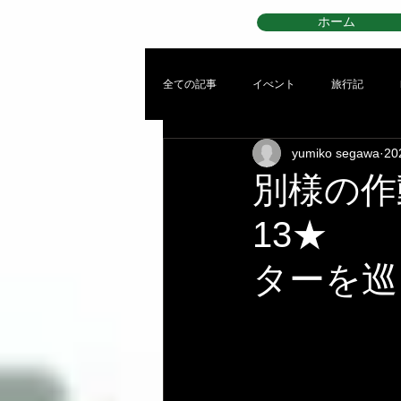
ホーム
全ての記事
イべント
旅行記
yumiko segawa
2
別様の作動2
13★
ターを巡っ