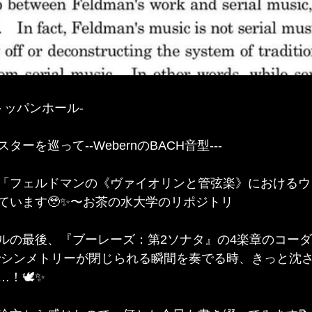
＠トッパンホール-
ーを巡って--WebernのBACH音型---
「フェルドマンの《ヴァイオリンと管弦楽》におけるウ
ています🥹✨〜お茶の水大学のリポジトリ
ルの最後、『ブーレーズ：第2ソナタ』の4楽章のコー
形でシンメトリーが閉じられる瞬間を奏でる時、きっと沈
！🕊️✨