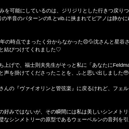
歩みを可能にしているのは、ジリジリとした行きつ戻り
の半音のパターンのfl.とvib.に挟まれてピアノは静か
0年の時点でまったく分からなかった😣💦沈さんと星谷さ
と結びつけてくれました♡
ち上げで、福士則夫先生がそっと私に「あなたにFeldm
と声を掛けてくださったことを、ふと思い出しました🥹
さんの『ヴァイオリンと管弦楽』に戻るけれど、フェル
は私の好みではないが、その瞬間には私は美しいシンメト
璧なシンメトリーの原型であるウェーベルンの音列を引用