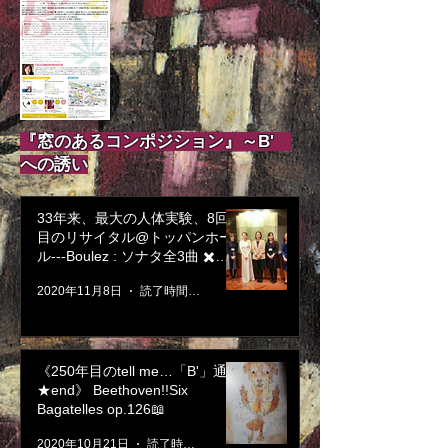
『窓のあるコンポジション』～B'
への誘い
33年来、最大の人体実験、8回
目のリサイタル@トッパンホー
ル---Boulez : ソナタ全3曲 ✖️
Beethoven : バガテルop.126---
2020年11月8日
読了時間: 3分
《250年目のtell me…「B'」通信
★end》 Beethoven!!Six
Bagatelles op.126📖
2020年10月21日
読了時間: 4分