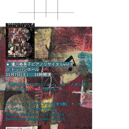
★
瀬川裕美子ピアノリサイタルvol.8
@ トッパンホール
11月7日(土） 16時開演
『窓のあるコンポジション』～B’ ノタシオ
ン ⇔ ソナタ ⇔ バガテル～
ブーレーズ：ピアノソナタ(全3曲) × ベー
トーヴェン：6つのバガテル
Boulez: Notations or 3 sonates or
Beethoven: 6bagatelles op.126