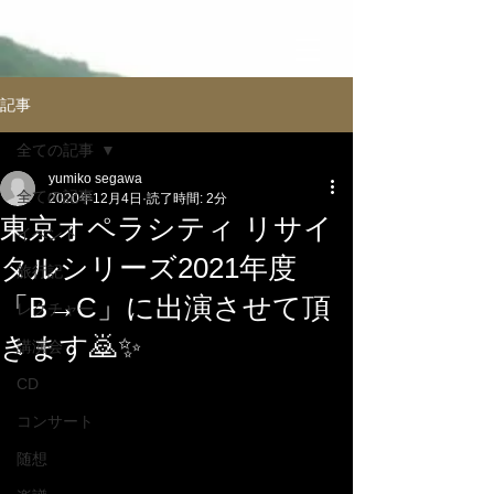
記事
全ての記事
yumiko segawa
全ての記事
2020年12月4日
読了時間: 2分
東京オペラシティ リサイ
イべント
タルシリーズ2021年度
旅行記
「B→C」に出演させて頂
レクチャー
きます🙇✨
講演会
CD
コンサート
随想