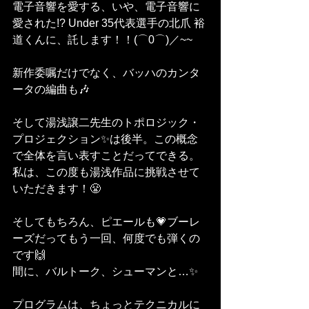
電子音響を愛する、いや、電子音響に
愛された!? Under 35代表選手の北爪 裕
道くんに、託します！！(⌒0⌒)／~~
新作委嘱だけでなく、バッハのカンタ
ータの編曲も🎶
そして湯浅譲二先生のトポロジック・
プロジェクション✨は後半。この概念
で全体を言い表すことだってできる。
私は、この度も湯浅作品に挑戦させて
いただきます！😤
そしてもちろん、ピエールも💗ブーレ
ーズだってもう一回、何度でも弾くの
です🙌
間に、バルトーク、シューマンと…✨
プログラムは、ちょっとテクニカルに