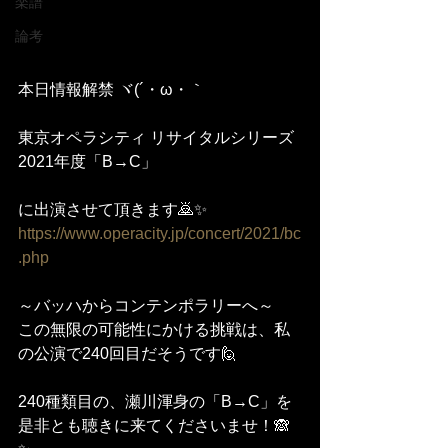
楽譜
論考
本日情報解禁 ヾ(´・ω・｀
東京オペラシティ リサイタルシリーズ
2021年度「B→C」
に出演させて頂きます🙇✨
https://www.operacity.jp/concert/2021/bc
.php
～バッハからコンテンポラリーへ～
この無限の可能性にかける挑戦は、私
の公演で240回目だそうです🙋
240種類目の、瀬川渾身の「B→C」を
是非とも聴きに来てくださいませ！🙈