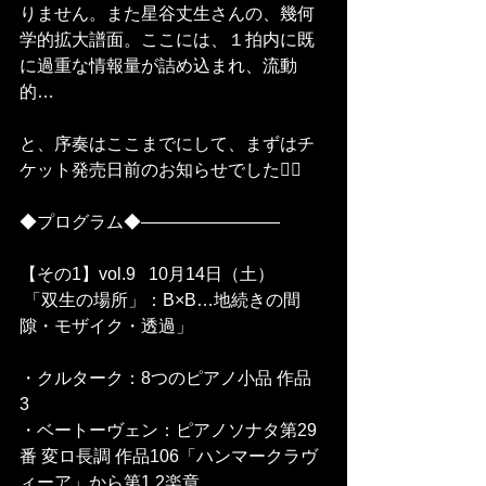
りません。また星谷丈生さんの、幾何
学的拡大譜面。ここには、１拍内に既
に過重な情報量が詰め込まれ、流動
的…
と、序奏はここまでにして、まずはチ
ケット発売日前のお知らせでした🙇‍♀️
◆プログラム◆————————
【その1】vol.9   10月14日（土）
 「双生の場所」：B×B…地続きの間
隙・モザイク・透過」
・クルターク：8つのピアノ小品 作品
3　
・ベートーヴェン：ピアノソナタ第29
番 変ロ長調 作品106「ハンマークラヴ
ィーア」から第1.2楽章