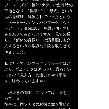
ブーレーズが「第2ソナタ」の創作時の
下地となり、1楽章づつ「形式」という
ものを破壊、解体されていったという
「ベートーヴェン：ハンマークラヴィ
ーア・ソナタop.106」を思い切って組
み合わせてみたわけですが、見ての通
り、「解体の身振り」は演目順にも介
入するという非常識な手段を取らせて
頂きました。
私にとってハンマークラヴィーアは7年
ぶり。第2ソナタは3年ぶり。恐ろしい
ほどの「見え方」の違いとやり甲斐
を、味わっています☺️✨
「地続きの間隙」については、身をも
って！🕺
後半に、両ソナタの緩徐楽章を置いた