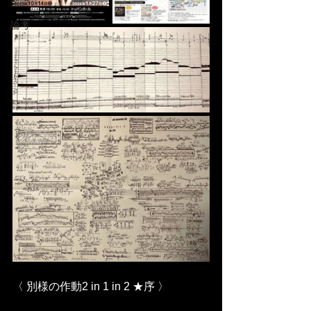
楽譜
論考
〈 別様の作動2 in 1 in 2 ★序 〉