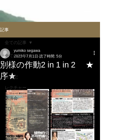
記事
全ての記事
yumiko segawa
全ての記事
2023年7月1日
読了時間: 5分
別様の作動2 in 1 in 2 ★
イべント
序★
旅行記
レクチャー
講演会
CD
コンサート
随想