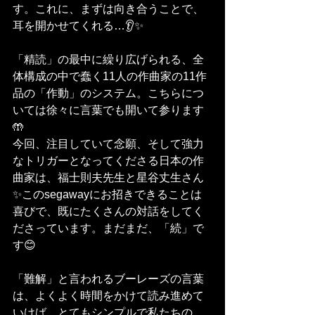
す。これに、まずは向き合うことで、
耳を開かせてくれる…👂✨
「精読」の最中に繰り広げられる、全
体構成の中で蠢く11人の作曲家の11作
品の「作動」のシステム。こちらにつ
いては徐々に言葉でも開いて参ります
🤲
今回、注目していて念願、そして強力
なトリガーとなってくださる日本の作
曲家は、福士則夫先生と星谷丈生さん
✨このsegawayにお招きできることは
喜びで、既にたくさんの対話をしてく
ださっています。まだまだ、「続」で
す😊
「難解」と言われるブーレーズの言葉
は、よくよく時間をかけて読み進めて
いけば、とてもシンプルで私たちの