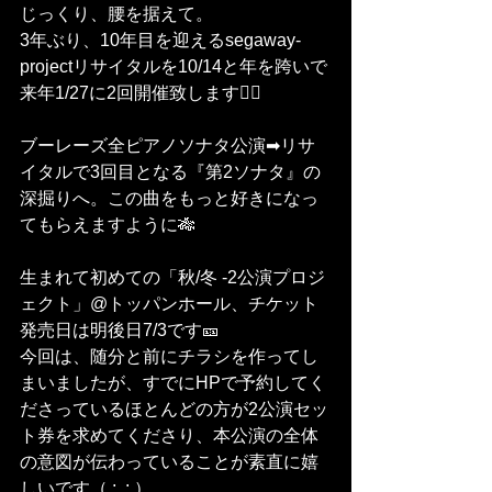
じっくり、腰を据えて。
3年ぶり、10年目を迎えるsegaway-
projectリサイタルを10/14と年を跨いで
来年1/27に2回開催致します🙇‍♀️
ブーレーズ全ピアノソナタ公演➡︎リサ
イタルで3回目となる『第2ソナタ』の
深掘りへ。この曲をもっと好きになっ
てもらえますように🎋
生まれて初めての「秋/冬 -2公演プロジ
ェクト」@トッパンホール、チケット
発売日は明後日7/3です🎫
今回は、随分と前にチラシを作ってし
まいましたが、すでにHPで予約してく
ださっているほとんどの方が2公演セッ
ト券を求めてくださり、本公演の全体
の意図が伝わっていることが素直に嬉
しいです（ ;  ; ）