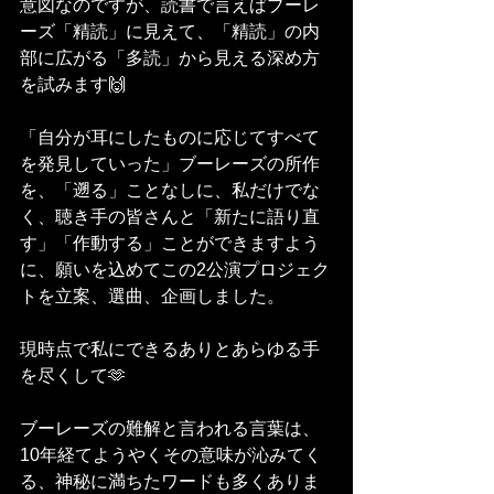
意図なのですが、読書で言えばブーレ
ーズ「精読」に見えて、「精読」の内
部に広がる「多読」から見える深め方
を試みます🙌
「自分が耳にしたものに応じてすべて
を発見していった」ブーレーズの所作
を、「遡る」ことなしに、私だけでな
く、聴き手の皆さんと「新たに語り直
す」「作動する」ことができますよう
に、願いを込めてこの2公演プロジェク
トを立案、選曲、企画しました。
現時点で私にできるありとあらゆる手
を尽くして🫶
ブーレーズの難解と言われる言葉は、
10年経てようやくその意味が沁みてく
る、神秘に満ちたワードも多くありま