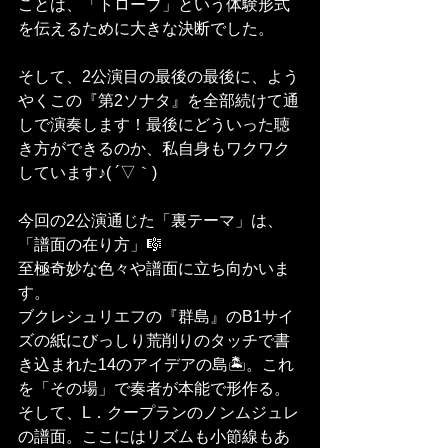
ことは、「トロープ」という体験形式
を伝えるために大きな決断でした。
そして、2公演目の最後の最後に、よう
やくこの『第2ソナタ』を全部続けて通
しで演奏します！最後にどういった聴
き方ができるのか、私自身もワクワク
しています♪( ´▽｀)
今回の2公演通じた「裏テーマ」は、
「譜面の在り方」🎼
至極奇妙な色々や譜面に立ち向かいま
す。
ブクレシュリエフの『群島』のB1サイ
ズの紙にびっしり荒削りのタッチで書
き込まれた14のアイデアの島🏝️。これ
を「その場」で奏者が本能で形作る。
そして、L．クープランのノンムジュレ
の譜面。ここにはリズムも小節線もあ