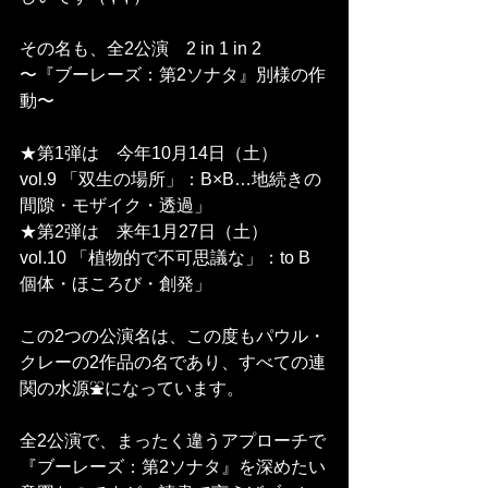
その名も、全2公演　2 in 1 in 2  
〜『ブーレーズ：第2ソナタ』別様の作
動〜
★第1弾は　今年10月14日（土）
vol.9 「双生の場所」：B×B…地続きの
間隙・モザイク・透過」
★第2弾は　来年1月27日（土）
vol.10 「植物的で不可思議な」：to B 
個体・ほころび・創発」
この2つの公演名は、この度もパウル・
クレーの2作品の名であり、すべての連
関の水源⛲️になっています。
全2公演で、まったく違うアプローチで
『ブーレーズ：第2ソナタ』を深めたい