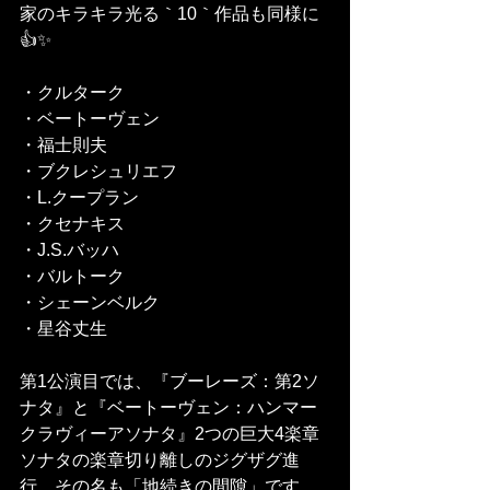
家のキラキラ光る｀10｀作品も同様に
👍✨
・クルターク　
・ベートーヴェン
・福士則夫
・ブクレシュリエフ
・L.クープラン
・クセナキス
・J.S.バッハ　
・バルトーク
・シェーンベルク
・星谷丈生
第1公演目では、『ブーレーズ：第2ソ
ナタ』と『ベートーヴェン：ハンマー
クラヴィーアソナタ』2つの巨大4楽章
ソナタの楽章切り離しのジグザグ進
行。その名も「地続きの間隙」です。