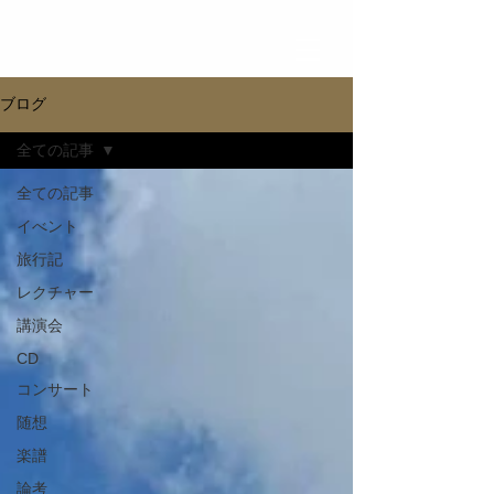
ブログ
全ての記事
全ての記事
イべント
旅行記
レクチャー
講演会
CD
コンサート
随想
楽譜
論考