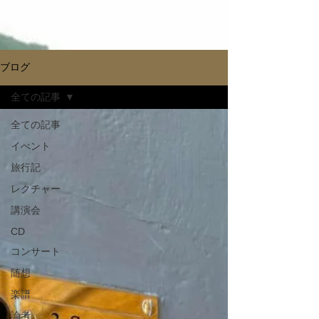
ブログ
全ての記事
全ての記事
イべント
旅行記
レクチャー
講演会
CD
コンサート
随想
楽譜
論考