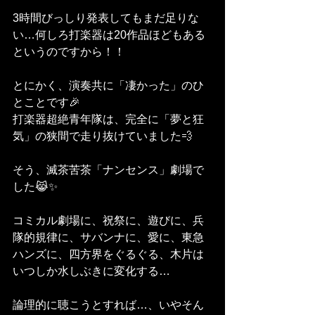
3時間びっしり発表してもまだ足りな
い…何しろ打楽器は20作品ほどもある
というのですから！！
とにかく、演奏共に「凄かった」のひ
とことです🎉
打楽器超絶青年隊は、完全に「夢と狂
気」の狭間で走り抜けていました💨
そう、滅茶苦茶「ナンセンス」劇場で
した😹✨
コミカル劇場に、祝祭に、遊びに、兵
隊的規律に、サバンナに、愛に、東急
ハンズに、四方界をぐるぐる、木片は
いつしか水しぶきに変化する…
論理的に聴こうとすれば…、いやそん