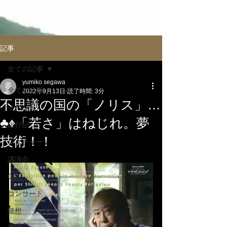
記事
全ての記事
yumiko segawa
全ての記事
2022年9月13日
読了時間: 3分
不思議の国の「ノリス」…
イべント
♣️♦️「若さ」はねじれ。夢
旅行記
技術！！
レクチャー
講演会
CD
コンサート
随想