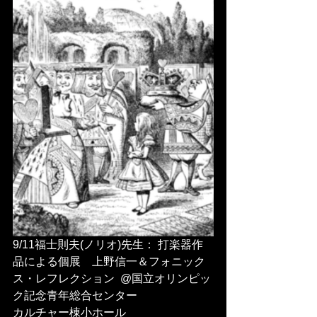
9/11福士則夫(ノリオ)先生： 打楽器作
品による個展　上野信一＆フォニック
ス・レフレクション  @国立オリンピッ
ク記念青年総合センター
カルチャー棟小ホール