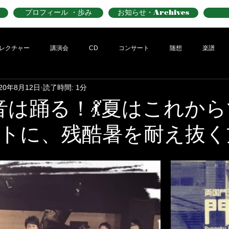
プロフィール ・歩み
お知らせ・Archives
レクチャー
講演会
CD
コンサート
随想
楽譜
020年8月12日
読了時間: 1分
音は踊る！💃夏はこれから
トに、残酷暑を耐え抜く