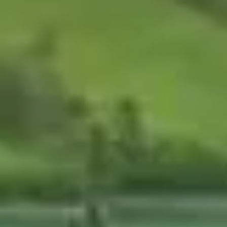
fail/Sarah Morrisを連想してー