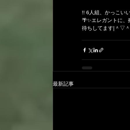
!! 6人組、かっこ
🌴✨エレガントに
待ちしてます|＾▽＾
最新記事