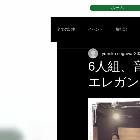
ホーム
全ての記事
イべント
旅行記
yumiko segawa
2
6人組、
エレガン