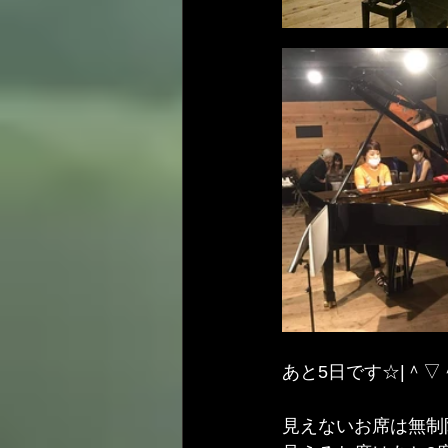
あと5日です☆|＾▽
見えないお席は無制