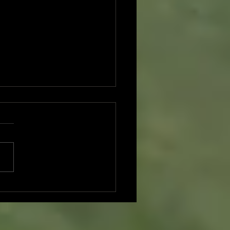
/21（土）🗓️門天ホール青柳
みこさんとのデュオ＆ソ
『遊戯』をめぐる昼夜別
2公演〜