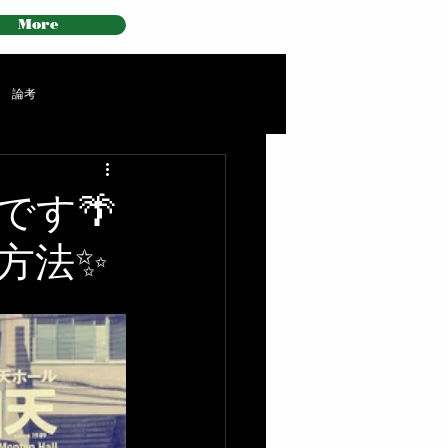
More
論考
です🌴
方法✨