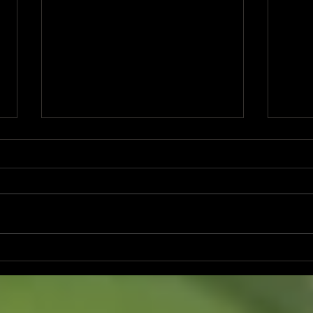
集中して聴くことができない
11
環境（BGM）で聴く/弾く、
いづ
山根明季子氏の生演奏から見
ロ〜
えるものーAll systems
プロ