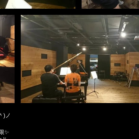
＾)ノ
限✨