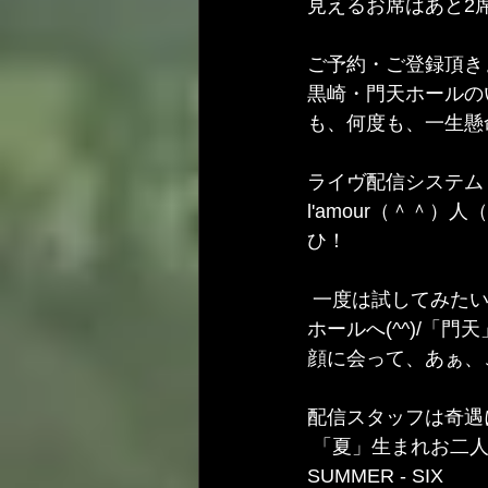
見えるお席はあと2席
ご予約・ご登録頂き
黒崎・門天ホールの
も、何度も、一生懸命
ライヴ配信システム「Z
l'amour（＾＾）人
ひ！
 一度は試してみたい😊ZAIKOへ！さて昨日は、久しぶりに炎天下の中、リハーサルに門天
ホールへ(^^)/「
顔に会って、あぁ、
配信スタッフは奇遇
 「夏」生まれお二人のかおり嬢、それに我らの「夏だー」😁！BLACK - HEAVEN -  
SUMMER - SIX 