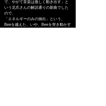
で、やがて音楽は激しく動き出す」と
いう北爪さんの解説通りの新曲でした
ので、
「エネルギーのみの抽出」という、
Beeを越えた、いや、Beeを突き動かす
「エネルギーで、作曲する」
「エネルギーを、作曲する」
を彼なりに形にしたのかもしれないで
すね。
って年女の可笑しな幻想はこれまで！
🐯
さて、色んなことを書きなぐりました
が、本当はベートーヴェンについてな
んか書くつもりはなかったのです。
だって、私の3/15「B→C」ではBee様
の作品は1曲も弾かない訳ですから。