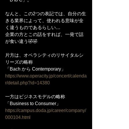
なんと、この2つの表記では、自分の生
きる業界によって、使われる意味が全
く違うものであるらしい…
企業の方とこの話をすれば、一発で話
が食い違う🤣🤣
片方は、オペラシティのリサイタルシ
リーズの略称
「Bach から Contemporary」
https://www.operacity.jp/concert/calenda
r/detail.php?id=14380
一方はビジネスモデルの略称
「Business to Consumer」
https://campus.doda.jp/career/company/
000104.html