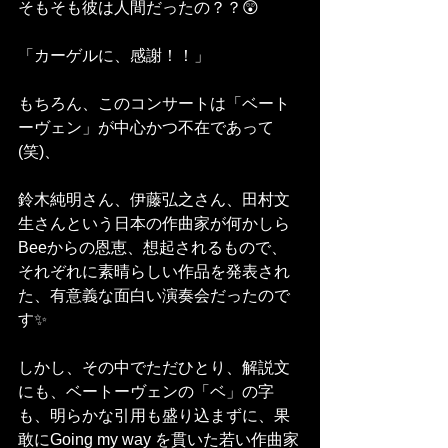
そもそも彼は人間だったの？？😲
「カーゲルに、感謝！！」
もちろん、このコンサートは「ベート
ーヴェン」が中心かつ不在であって
(笑)、
鈴木純明さん、伊藤弘之さん、田村文
生さんという日本の作曲家が何かしら
Beeからの恩恵、想起されるもので、
それぞれに素晴らしい作品を発表され
た、有意義な面白い演奏会だったので
す✨
しかし、その中でただひとり、解説文
にも、ベートーヴェンの「ベ」の字
も、明らかな引用も盛り込まずに、果
敢にGoing my way を貫いた若い作曲家