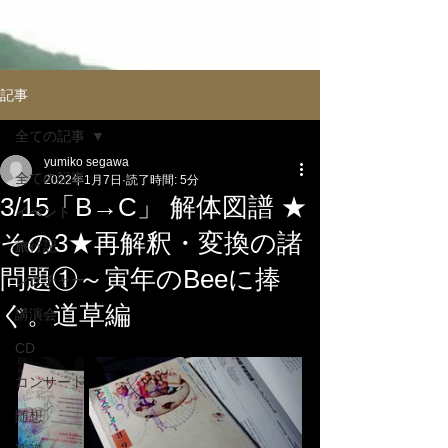
記事
全ての記事
yumiko segawa
全ての記事
2022年1月7日
読了時間: 5分
3/15「B→C」 解体図譜 ★
イべント
その3★再解釈・変換の諸
旅行記
問題①～寅年のBeeに捧
レクチャー
ぐ。道草編
講演会
CD
コンサート
随想