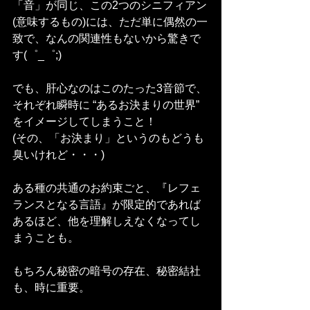
「音」が同じ、この2つのシニフィアン
(意味するもの)には、ただ単に偶然の一
致で、なんの関連性もないから驚きで
す(゜_゜;)
でも、肝心なのはこのたった3音節で、
それぞれ瞬時に “あるお決まりの世界” 
をイメージしてしまうこと！
(その、「お決まり」というのもどうも
臭いけれど・・・)
ある種の共通のお約束ごと、『レフェ
ランスとなる言語』が限定的であれば
あるほど、他を理解しえなくなってし
まうことも。
もちろん秘密の暗号の存在、秘密結社
も、時に重要。