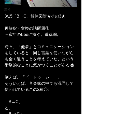
楽譜
論考
3/15「B→C」解体図譜★その3★
再解釈・変換の諸問題①
～寅年のBeeに捧ぐ。道草編。
時々、「他者」とコミュニケーション
をしていると、同じ言葉を使いながら
も全く違うことを考えていた、という
衝撃的なことに気がつくことがある🤔
例えば、「ビートゥーシー」。
そういえば、音楽家の中でも混同して
使われているこの2種😶↓
「B→C」
と、
「B to C」。