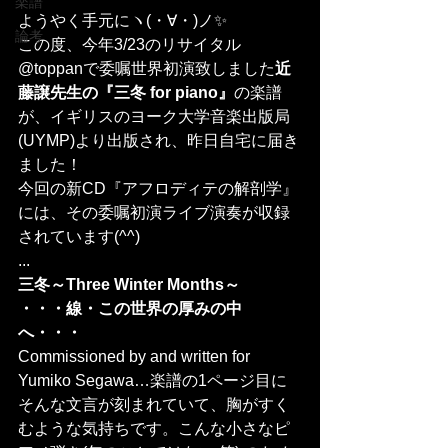
楽譜
ようやく手元にヽ(・∀・)ノ✨
論考
この度、今年3/23のリサイタル
@toppanで委嘱世界初演致しました
近
藤譲先生の『三冬 for piano』
の楽譜
が、イギリスのヨーク大学音楽出版局
(UYMP)より出版され、昨日自宅に届き
ました！
今回の新CD『アフロディテの解剖学』
には、その委嘱初演ライブ演奏が収録
されています(^^)
...
三冬～Three Winter Months～
・・・線・この世界の厚みの中
へ・・・
Commissioned by and written for 
Yumiko Segawa…楽譜の1ページ目に
そんな文言が刻まれていて、胸がすく
むような気持ちです。こんな小さなピ