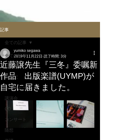
記事
全ての記事
yumiko segawa
全ての記事
2019年11月22日
読了時間: 3分
近藤譲先生『三冬』委嘱新
イべント
作品 出版楽譜(UYMP)が
旅行記
自宅に届きました。
レクチャー
講演会
CD
コンサート
随想