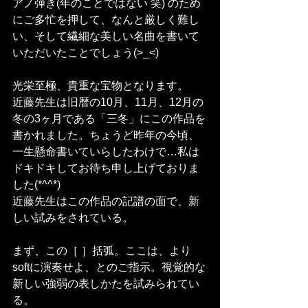
アノ弾き(年のことではない 笑) のため
にご多忙を押して、なんと厳しく難し
い、そして繊細な美しい名曲を書いて
いただいたことでしょう(>_<)
光栄至極、貴重な宝物となります。
近藤先生は旧暦の10月、11月、12月の
冬の3ヶ月である「三冬」にこの作品を
書かれました。ちょうど昨年の今頃、
一生懸命書いていらしたわけで…私は
ドキドキしてお待ち申し上げておりま
した(*^^*)
近藤先生はこの作品の記譜の面で、新
しい試みをされている。
まず、この［ ］括弧。ここは、より
softに演奏せよ、とのご指示。視覚的な
新しい強弱の表しかたを試みられてい
る。