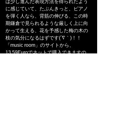
ば少し進んだ表現方法を得られたよう
に感じていて、たぶんきっと、ピアノ
を弾く人なら、背筋の伸びる、この時
期鎌倉で見られるような厳しく上に向
かって生える、花を予感した梅の木の
枝の気分になるはずです(´∇｀)！！
「music room」のサイトから、
13.59Euroでネットで購入できますの
で、ぜひ、お手元に。体験されてみて
くださいませ(^^)/
https://www.musicroom.com
#近藤譲先生
#近藤譲先生三冬
#ヨーク
大学音楽出版局
#委嘱新作品
#世界初演
コンサート