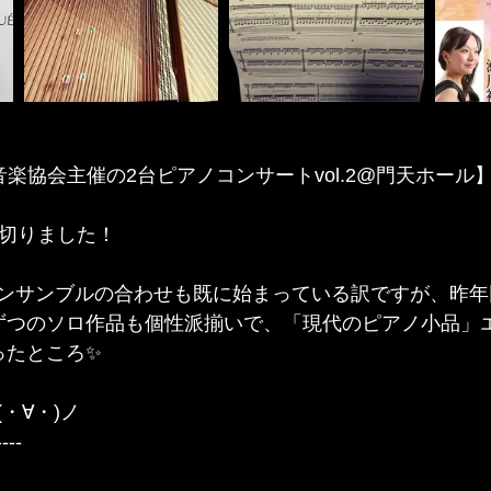
代音楽協会主催の2台ピアノコンサートvol.2@門天ホール】.
を切りました！
ンサンブルの合わせも既に始まっている訳ですが、昨年
ずつのソロ作品も個性派揃いで、「現代のピアノ小品」
ったところ✨
・∀・)ノ
--