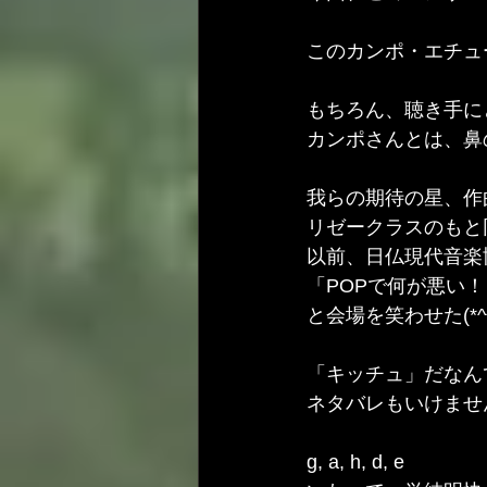
このカンポ・エチュ
もちろん、聴き手にと
カンポさんとは、鼻の
我らの期待の星、作
リゼークラスのもと
以前、日仏現代音楽
「POPで何が悪い
と会場を笑わせた(*^^
「キッチュ」だなん
ネタバレもいけませ
g, a, h, d, e