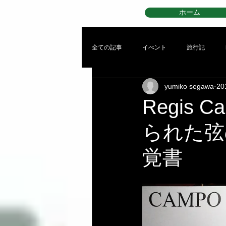
ホーム
全ての記事
イべント
旅行記
yumiko segawa
2
Regis
られた弦
覚書