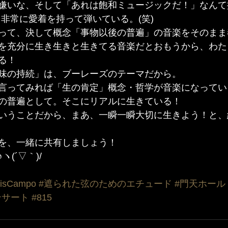
嫌いな、そして「あれは飽和ミュージックだ！」なんて
、非常に愛着を持って弾いている。(笑)
って、決して概念「事物以後の普遍」の音楽をそのまま
を充分に生き生きと生きてる音楽だとおもうから、わた
る！
味の持続」は、ブーレーズのテーマだから。
言ってみれば「生の肯定」概念・哲学が音楽になってい
の普遍として。そこにリアルに生きている！
いうことだから、まあ、一瞬一瞬大切に生きよう！と、
を、一緒に共有しましょう！
(´▽｀)/
isCampo
#遮られた弦のためのエチュード
#門天ホール
ンサート
#815