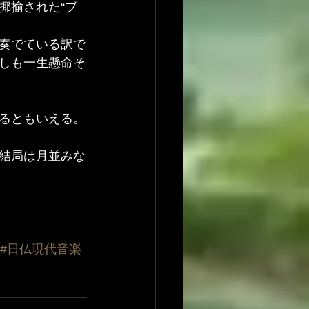
揶揄された“ブ
奏でている訳で
しも一生懸命そ
るともいえる。
結局は月並みな
#日仏現代音楽