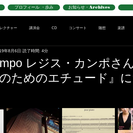
プロフィール ・歩み
お知らせ・Archives
レクチャー
講演会
CD
コンサート
随想
楽譜
019年8月6日
読了時間: 4分
 Campo レジス・カンポさ
のためのエチュード』に