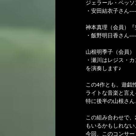
ジェラール・ペッソ
・安田結衣子さん---
神本真理（会員）『空
・飯野明日香さん---
山根明季子（会員）
・瀬川はレジス・カ
を演奏します♪
この4作とも、遊戯性
ライトな音楽と言えるの
特に後半の山根さん
この組み合わせで、201
もいるかもしれない
今回、このコンサー