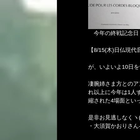
　今年の終戦記念日
【8/15(木)日仏現
が、いよいよ10日
凄腕姉さま方とのア
れ以上に今年は1人
縮された4場面とい
是非お見逃しなくヽ(
・大須賀かおりさん--