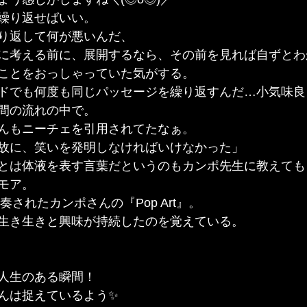
、繰り返せばいい。
繰り返して何が悪いんだ、
無理に考える前に、展開するなら、その前を見れば自ずとわ
ことをおっしゃっていた気がする。
ドでも何度も同じパッセージを繰り返すんだ…小気味良
間の流れの中で。
んもニーチェを引用されてたなぁ。
故に、笑いを発明しなければいけなかった」
とは体液を表す言葉だというのもカンポ先生に教えても
モア。
奏されたカンポさんの『Pop Art』。
生き生きと興味が持続したのを覚えている。
！人生のある瞬間！
んは捉えているよう✨