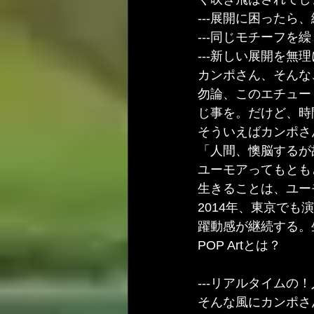
---展開に困ったら
---同じモチーフを
---新しい展開を
カンポさん、そんな
勿論、このエチュー
じ事を。だけど、時
そういえばカンポさ
「人間、懊脳するが
ユーモアってもとも
生きることは、ユー
2014年、東京でも演
躍動感が継続する。
POP Artとは？
---リアルタイムの
そんな風にカンポさ