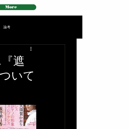
More
論考
ん『遮
ついて