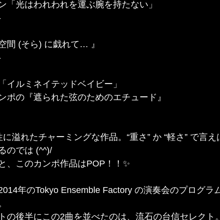
ン「光はわれわれを運ぶ腕を持たない」
-
間 (そら) に戯れて… 』
-
「イルミネイテッドベイビー」
ンポの『遮られた弦のためのエチュード』
に溢れたチャーミングな作品。“重さ” か “軽さ” で言
では (^^)/
と、このカンポ作品はPOP！！✨
4年のTokyo Ensemble Factory の演奏会のプロ
。
トの後半にこの2曲を並べたのは、流石の台信セレクト