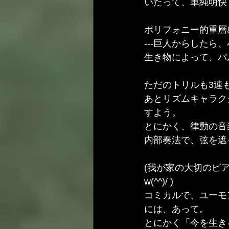
いたって、単純明快
ポリフォニー的重層
---巨人からした
生き物によって、パ
ただのトリルも3連
あとリズムキャラク
すよう。
とにかく、律動の音
内部奏法で、弦を遮
(我が家の大切のピ
w(^^)/ )
コミカルで、ユーモ
には、あって。
とにかく「今を生き