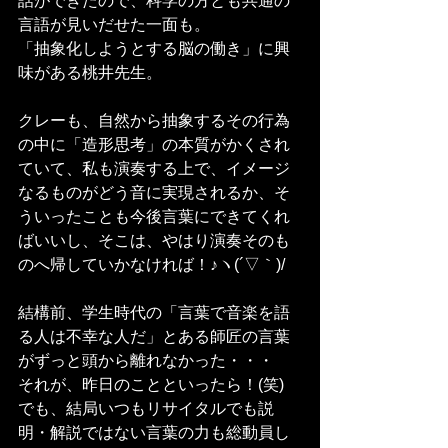
話ができたので、科学の方とも共通の
言語が見いだせた一面も。
「抽象化しようとする脳の働き」に興
味がある桃井先生。
クレーも、自然から抽象するその行為
の中に「造形思考」の本質がかくされ
ていて、私も演奏する上で、イメージ
なるものがどう音に実現されるか、そ
ういったことも今後言葉にできてくれ
ばいいし、そこは、やはり演奏そのも
のへ帰していかなければ！♪ヽ(´▽｀)/
結構前、学生時代の「言葉で音楽を語
る人は不幸な人だ」とある師匠の言葉
がずっと頭から離れなかった・・・
それが、昨日のことといったら！(笑)
でも、結局いつもリサイタルでも説
明・解説ではない言葉の力も総動員し