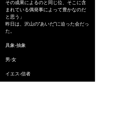
その成果によるのと同じ位、そこに含
まれている偶発事によって豊かなのだ
と思う」
昨日は、沢山の“あいだ”に迫った会だっ
た。
具象-抽象
男-女
イエス-信者
論理-ひらめき
善-悪
聖-俗
拡散-収縮