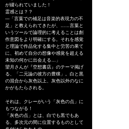
が綴られていました！
霊感とは？？
---「言葉での補足は音楽的表現力の不
足」と教えられてきたが、……言葉と
いうツールで論理的に考えることは創
作意図をより明確にする。それを感覚
と理論で作品化する集中と労苦の果て
に、初めて自分の想像や感覚を超える
未知の何かに出会える…」
望月さんが『空想書店』のテーマ掲げ
る、「二元論の彼方の豊穣」。白と黒
の混合から灰色以上、灰色以外のなに
かがもたらされる。
それは、クレーがいう「灰色の点」に
もつながる！
「灰色の点」とは、白でも黒でもあ
る、多次元の間に位置するものとして