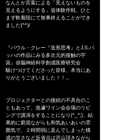
なんとか言葉による「見えないものを
見えるようにする」追体験作戦、ひと
まず軟着陸にて無事終えることができ
ました(^^)/
『パウル・クレー『造形思考』とJ.S.バ
ッハの作品にみる多次元的接触の宇
宙』@脳神経科学創成医療研究会
駆けつけてくださった皆様、本当にあ
りがとうございました！！...
プロジェクターとの接続の不具合のこ
ともあって、急遽ワイン会会場のリビ
ングで講演をすることになり(^_^;)、結
果的に窮屈ながらも和気あいあいの雰
囲気で、２時間弱に及んでしまった構
成の甘さなど反省点は沢山頂きながら