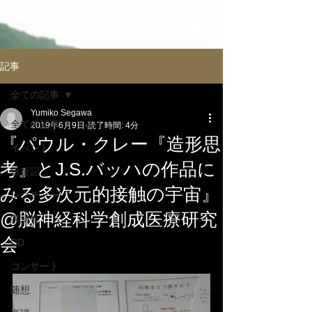
記事
全ての記事
Yumiko Segawa
全ての記事
2019年6月9日
読了時間: 4分
『パウル・クレー『造形思
イべント
考』とJ.S.バッハの作品に
旅行記
みる多次元的接触の宇宙』
レクチャー
@脳神経科学創成医療研究
講演会
会
CD
コンサート
随想