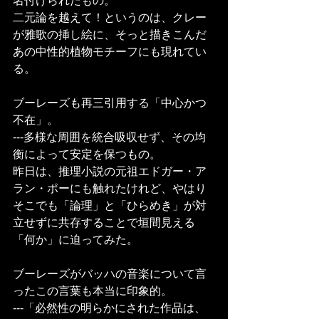
名付けられたもの。
二元論を越えて！というのは、クレー
が雅歌の挿し絵に、そっと描きこんだ
あの中性的植物モチーフにも現れてい
る。
ブーレーズも再三引用する「中心かつ
不在」。
---多様な周囲を統合吸収せず、その均
衡によって安定を保つもの。
昨日は、推理小説の元祖エドガー・ア
ラン・ポーにも触れたけれど、やはり
そこでも「論理」と「ひらめき」が対
立せずに共存することで垣間見える
「何か」に迫ってみた。
ブーレーズがバッハの音楽について言
ったこの言葉も本当に印象的。
---「必然性の明らかにされた作品は、