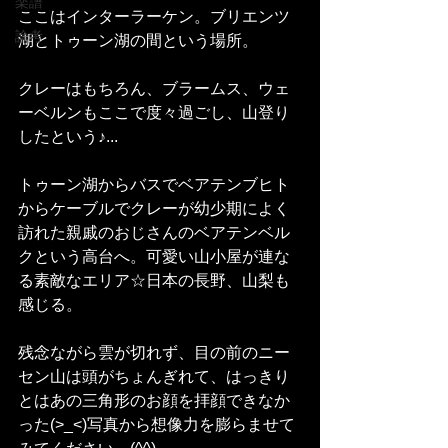
楽譜
ここはインターラーケン。ブリエンツ
論考
湖とトゥーン湖の間という場所。
クレーはもちろん、ブラームス、ウェ
ーベルンもここで度々過ごし、山登り
したという♪...
トゥーン湖からバスでベアテンブヒト
からケーブルでクレーが幼少期によく
訪れた親戚のおじさんのベアテンベル
クという高台へ。可愛い山小屋が連な
る素敵なエリア☆日本の長野、山梨も
感じる。
残念ながら雲が切れず、目の前のニー
セン山は頭がちょんぎれて、はっきり
とはあの三角形のお顔を拝顔できなか
った(>_<)写真から想像力を膨らませて