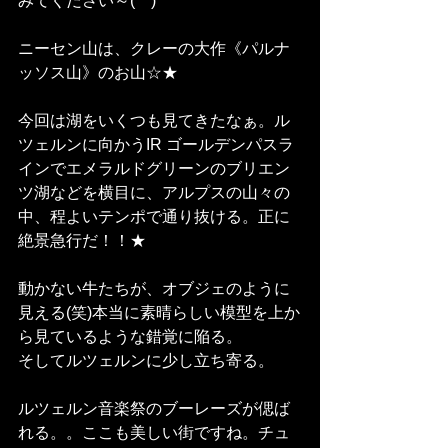
みてください～(^^)
ニーセン山は、クレーの大作《パルナ
ッソス山》のお山☆★
今回は湖をいくつも見てきたなぁ。ル
ツェルンに向かうIR ゴールデンパスラ
インでエメラルドグリーンのブリエン
ツ湖などを横目に、アルプスの山々の
中、程よいテンポで通り抜ける。正に
絶景急行だ！！★
動かない牛たちが、オブジェのように
見える(笑)本当に素晴らしい模型を上か
ら見ているような錯覚に陥る。
そしてルツェルンに少し立ち寄る。
ルツェルン音楽祭のブーレーズが偲ば
れる。。ここも美しい街ですね。チュ