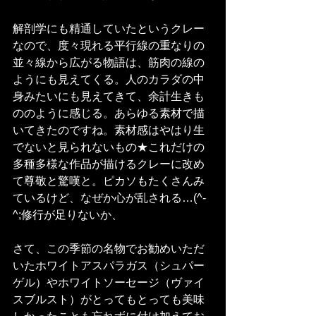
解剖学にも精通していたというクレー
なので、度々現れる平行線の重なりの
並々線から広がる物語は、筋肉の線の
ようにも見えてくる。人のカラダの中
身みたいにも見えてきて、余計生きも
ののように感じる。あらゆる素材で描
いてきたのですね。素材感はやはり生
でないと見られないもの★これだけの
多種多様な作品が描けるクレーに改め
て尊敬と驚嘆と。ピカソもたくさんみ
ているけど、なぜか心が乱される…(^-
^;修行が足りないか、
さて、この季節の名物でお勧めいただ
いたホワイトアスパラガス（シュパー
ゲル）やホワイトソーセージ（ヴァイ
スブルスト）がとってもとっても美味