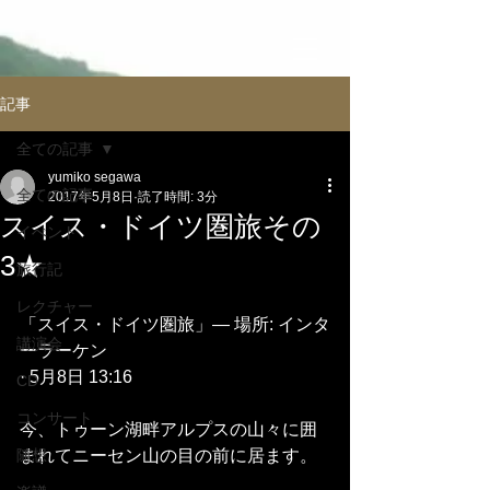
記事
全ての記事
yumiko segawa
全ての記事
2017年5月8日
読了時間: 3分
スイス・ドイツ圏旅その
イべント
3★
旅行記
レクチャー
「スイス・ドイツ圏旅」— 場所: インタ
講演会
ーラーケン
· 5月8日 13:16
CD
コンサート
今、トゥーン湖畔アルプスの山々に囲
随想
まれてニーセン山の目の前に居ます。