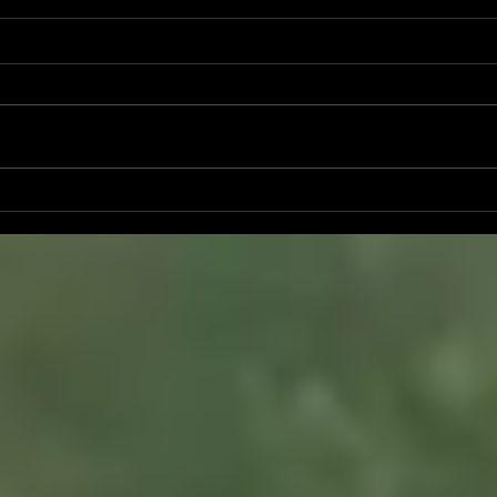
“青
「ブーレーズ✖️パウル・クレ
ひみ
ー✖️河合隼雄✖️宮沢賢治」を
『遊
深層で繋ぐー「作品：全体/断
感…
片」