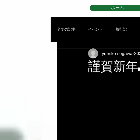
ホーム
全ての記事
イべント
旅行記
yumiko segawa
2
謹賀新年