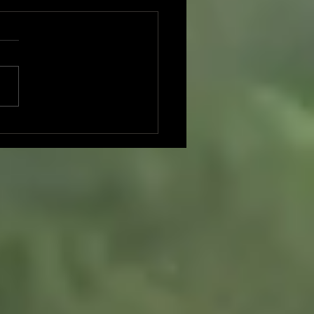
柳 いづみこ女史” の活力の
つ🧠─ドビュッシー：
戯』の体験される形式