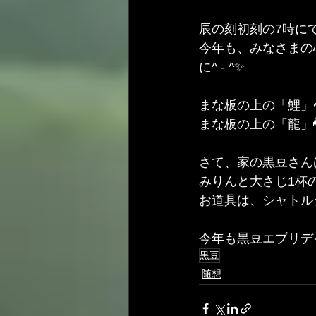
辰の刻初刻の7時に
今年も、みなさまの
に^ - ^✨
まな板の上の「鯉」
まな板の上の「龍」
さて、家の黒豆さん
みりんと大さじ1杯
お道具は、シャトル
今年も黒豆エブリデ
黒豆
随想