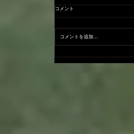
コメント
コメントを追加…
「スイス絵画の異才 カール・
ヴァルザー 世紀末の昏き残
照」＠東京ステーションギャ
ラリー4/18 （土）に開幕して
います📣✨