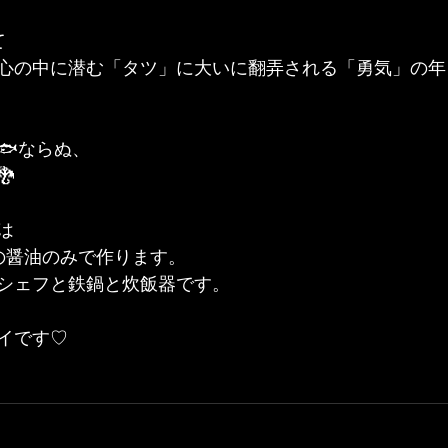
て
心の中に潜む「タツ」に大いに翻弄される「勇気」の年
🐟ならぬ、

は
の醤油のみで作ります。
シェフと鉄鍋と炊飯器です。
イです♡