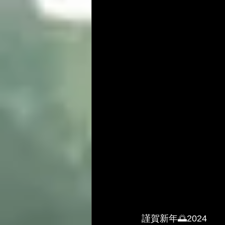
謹賀新年🌅2024