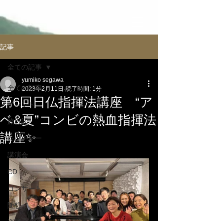
記事
全ての記事
yumiko segawa
全ての記事
2023年2月11日
読了時間: 1分
第6回日仏指揮法講座 “ア
イべント
ベ&夏”コンビの熱血指揮法
旅行記
講座✨
レクチャー
講演会
CD
コンサート
随想