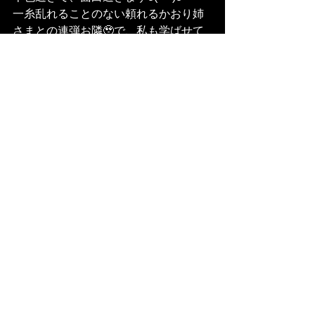
一糸乱れることのない頼れるかおり姉
さまとの連弾お隣🥹で、私も学ばせて
頂いています！
実は、聴講生もまだ受け付けている模
様です♪
こちらも、ぜひ🍀
夏田昌和先生
日仏指揮法講座
阿部加奈子先生
イべント
すべて表示
最新記事