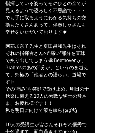
指揮している姿ってそのひとの全てが
見えるようで恐ろしく不思議で・・・
でも手に取るようにわかる気持ちの交
換もたくさんあって、伴奏しゃさんも
幸せをいただいております💗
阿部加奈子先生と夏田昌和先生はそれ
ぞれの指揮者さんの‘’痛い”部分を直球
で炙り出してしまう😂Beethovenが、 
Brahmsのあの部分が、というのを越え
て、究極の「他者との語らい」道場で
す✨
その“痛み”を笑顔で受け止め、明日の千
秋楽に備える10人の素敵な騎士の皆さ
ま、お疲れ様です！！
私も明日に向けて策を練らねば🤔
10人の受講生が皆さんそれぞれ優秀で
十色過ぎて、面白過ぎますo(^-^)o