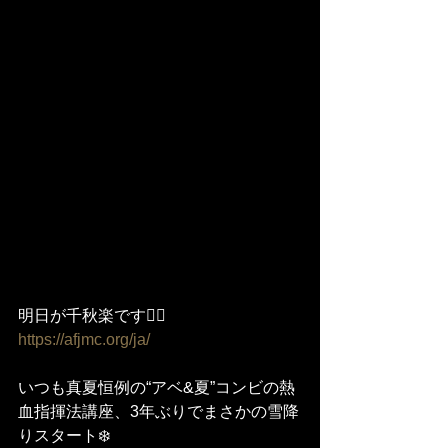
明日が千秋楽です🙆‍♀️
https://afjmc.org/ja/
いつも真夏恒例の“アベ&夏”コンビの熱
血指揮法講座、3年ぶりでまさかの雪降
りスタート❄️