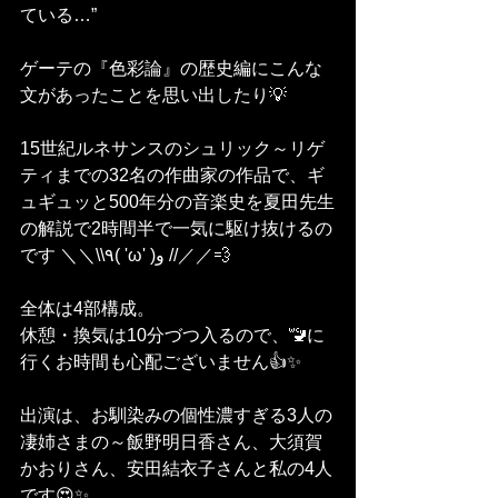
ている…”
ゲーテの『色彩論』の歴史編にこんな
文があったことを思い出したり💡
15世紀ルネサンスのシュリック～リゲ
ティまでの32名の作曲家の作品で、ギ
ュギュッと500年分の音楽史を夏田先生
の解説で2時間半で一気に駆け抜けるの
です ＼＼\\٩( 'ω' )و //／／💨 
全体は4部構成。
休憩・換気は10分づつ入るので、🚾に
行くお時間も心配ございません👍✨
出演は、お馴染みの個性濃すぎる3人の
凄姉さまの～飯野明日香さん、大須賀
かおりさん、安田結衣子さんと私の4人
です😍✨