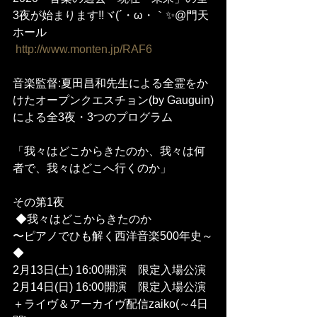
3夜が始まります!!ヾ(´・ω・｀✨@門天
ホール
http://www.monten.jp/RAF6
音楽監督:夏田昌和先生による全霊をか
けたオープンクエスチョン(by Gauguin)
による全3夜・3つのプログラム
「我々はどこからきたのか、我々は何
者で、我々はどこへ行くのか」
その第1夜
 ◆我々はどこからきたのか
〜ピアノでひも解く西洋音楽500年史～
◆
2月13日(土) 16:00開演　限定入場公演 
2月14日(日) 16:00開演　限定入場公演
＋ライヴ＆アーカイヴ配信zaiko(～4日