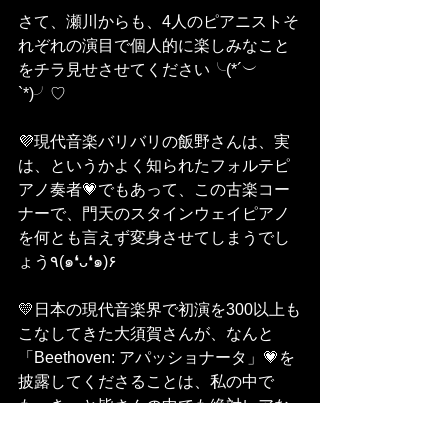
さて、瀬川からも、4人のピアニストそ
れぞれの演目で個人的に楽しみなこと
をチラ見せさせてください╰(*´︶
`*)╯♡ 
💜現代音楽バリバリの飯野さんは、実
は、というかよく知られたフォルテピ
アノ奏者💗でもあって、この古楽コー
ナーで、門天のスタインウェイピアノ
を何とも言えず変身させてしまうでし
ょう٩(๑❛ᴗ❛๑)۶ 
💛日本の現代音楽界で初演を300以上も
こなしてきた大須賀さんが、なんと
「Beethoven: アパッショナータ」💗を
披露してくださることは、私の中で
も、きっと皆さんの中でも絶対レアな
はず(／▽＼)♪