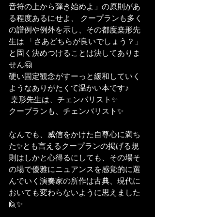
音符の上から弾き始めよ」の原則があ
る程度あるにせよ、 クープランも多く
の譜例や例外を示し、その都度桒形先
生は 「さあどちらが良いでしょう？」
と固く決めつけることは決してありま
せん🤗
硬い固定観念がすーっと緩和していく
ようなありがたくて温かい本です♪
 桒形先生は、チェンバリスト✨
クープランも、チェンバリスト✨ 
なんでも、威信をかけた自尊心に満ち
た✨とも言えるクープランの掲げる規
則はしかと心得るにしても、その場そ
の場で優雅にニュアンスを感覚的に選
んでいく演奏家の所作は古典、現代に
おいても変わらないように思えました
🙋✨