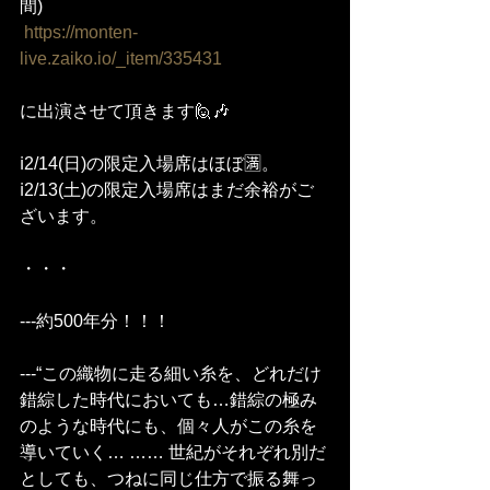
間)
https://monten-
live.zaiko.io/_item/335431
に出演させて頂きます🙋🎶
ℹ️2/14(日)の限定入場席はほぼ🈵。
ℹ️2/13(土)の限定入場席はまだ余裕がご
ざいます。
・・・
---約500年分！！！
---“この織物に走る細い糸を、どれだけ
錯綜した時代においても…錯綜の極み
のような時代にも、個々人がこの糸を
導いていく… …… 世紀がそれぞれ別だ
としても、つねに同じ仕方で振る舞っ