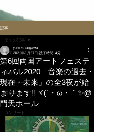
記事
全ての記事
yumiko segawa
全ての記事
2021年1月27日
読了時間: 4分
第6回両国アートフェステ
イべント
ィバル2020「音楽の過去・
旅行記
現在・未来」の全3夜が始
レクチャー
まります!!ヾ(´・ω・｀✨@
講演会
門天ホール
CD
コンサート
随想