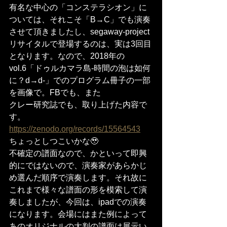
有名な中心の「コンステラシオン」に
ついては、それこそ「B→C」でも演奏
させて頂きましたし、segaway-project
リサイタルで登場するのは、実は3回目
となります。なので、2018年の
vol.6「ドゥルカマラ島-時間の泡は如何
に？d→d-」でのプログラム冊子の一部
を画像で。FBでも、また
クレー研究誌でも、取り上げた内容で
す。
https://zenodo.org/records/15564543
ちょっとしつこいかな🥹
不確定の譜面なので、かといって即興
的にではないので、演奏家があらかじ
め選んだ順序で演奏します。それ故に
これまで様々な譜面の形を模索して演
奏しましたが、今回は、ipadでの演奏
になります。会場にはまた例によって
あのオリジナルの大判の譜面は展示い