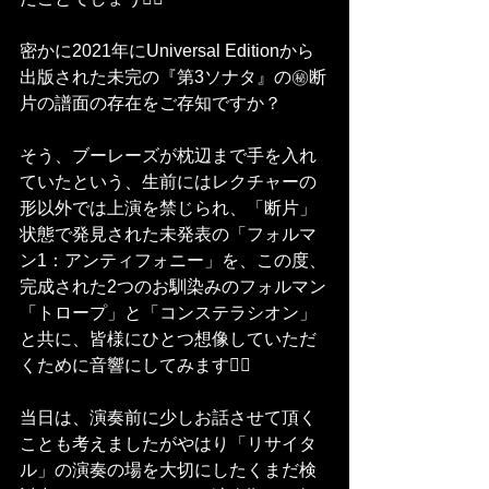
密かに2021年にUniversal Editionから
出版された未完の『第3ソナタ』の㊙️断
片の譜面の存在をご存知ですか？
そう、ブーレーズが枕辺まで手を入れ
ていたという、生前にはレクチャーの
形以外では上演を禁じられ、「断片」
状態で発見された未発表の「フォルマ
ン1：アンティフォニー」を、この度、
完成された2つのお馴染みのフォルマン
「トロープ」と「コンステラシオン」
と共に、皆様にひとつ想像していただ
くために音響にしてみます🙋‍♀️
当日は、演奏前に少しお話させて頂く
ことも考えましたがやはり「リサイタ
ル」の演奏の場を大切にしたくまだ検