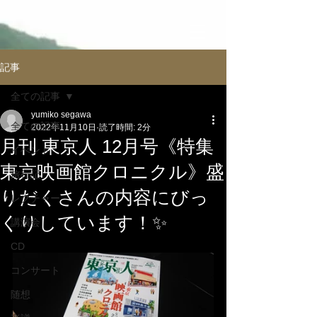
記事
全ての記事
yumiko segawa
全ての記事
2022年11月10日
読了時間: 2分
月刊 東京人 12月号《特集
イべント
東京映画館クロニクル》盛
旅行記
りだくさんの内容にびっ
レクチャー
くりしています！✨
講演会
CD
コンサート
随想