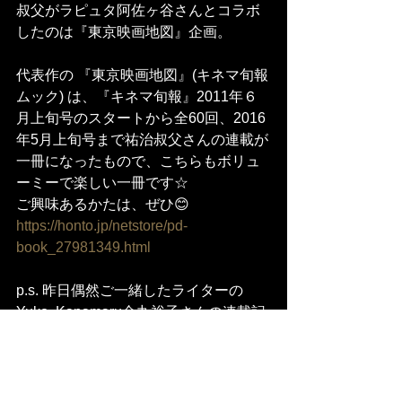
叔父がラピュタ阿佐ヶ谷さんとコラボ
したのは『東京映画地図』企画。
代表作の 『東京映画地図』(キネマ旬報
ムック) は、『キネマ旬報』2011年６
月上旬号のスタートから全60回、2016
年5月上旬号まで祐治叔父さんの連載が
一冊になったもので、こちらもボリュ
ーミーで楽しい一冊です☆
ご興味あるかたは、ぜひ😊
https://honto.jp/netstore/pd-
book_27981349.html
p.s. 昨日偶然ご一緒したライターの
Yuko  Kanamaru金丸裕子さんの連載記
事～まちの仕掛人たち～p.125(なんと
88回目の連載❗)も、この『東京人』に掲
載されていることが判明しました😲
『東京人』の盛りだくさんの内容にび