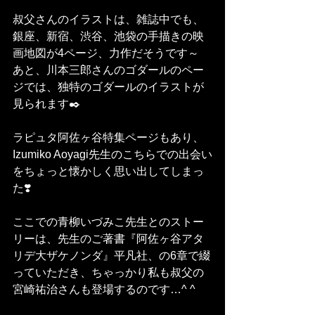
叔父さんのイラストは、雑誌中でも、
銀座、新宿、渋谷、池袋の手描きの映
画地図が4ページ、力作だそうです～
あと、川本三郎さんのゴダールのペー
ジでは、独特のゴダールのイラストが
見られます✒️
ラピュタ阿佐ヶ谷特集ページもあり、
Izumiko Aoyagi先生のこちらでの出会い
をちょっと懐かしく思い出してしまっ
た❣️
ここでの青柳いづみこ先生とのストー
リーは、先生のご著書『阿佐ヶ谷アタ
リデ大ザケノンダ』平凡社、の6章で綴
っていただき、ちゃっかり私も叔父の
宮崎祐治さんも登場するのです…^ ^