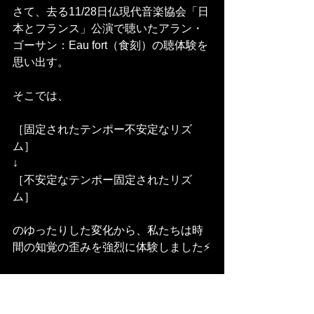
さて、去る11/28日仏現代音楽協会「日
本とフランス」公演で聴いたアラン・
ゴーサン：Eau fort（食刻）の聴体験を
思い出す。
そこでは、
［固定されたテンポー不安定なリズ
ム］
↓
［不安定なテンポー固定されたリズ
ム］
のゆったりした変化から、私たちは時
間の知覚の歪みを強烈に体験しました⚡️
そして、最後に絶えず対立していた、
リズムとテンポは、ピアノの同音反復