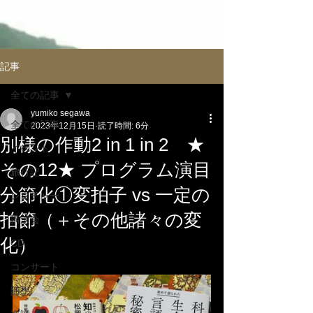
記事
全ての記事
yumiko segawa
全ての記事
2023年12月15日
読了時間: 6分
別様の作動2 in 1 in 2 ★
イべント
その12★ プログラム演目
旅行記
分節化①変拍子 vs 一定の
レクチャー
拍節（＋その他諸々の変
講演会
化）
CD
コンサート
随想