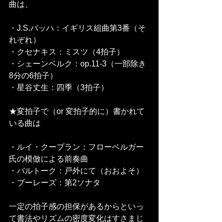
曲は、
・J.S.バッハ：イギリス組曲第3番（そ
れぞれ）
・クセナキス：ミスツ（4拍子）
・シェーンベルク：op.11-3（一部除き
8分の6拍子）
・星谷丈生：四季（3拍子）
★変拍子で（or 変拍子的に）書かれて
いる曲は
・ルイ・クープラン：フローベルガー
氏の模倣による前奏曲
・バルトーク：戸外にて（おおよそ）
・ブーレーズ：第2ソナタ
一定の拍子感の担保があるからといっ
て書法やリズムの密度変化はすさまじ