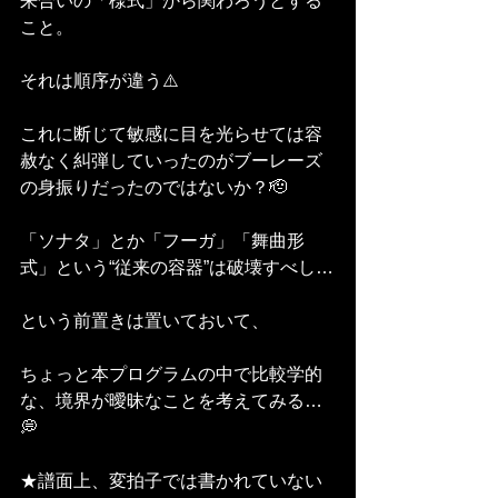
来合いの「様式」から関わろうとする
こと。
それは順序が違う⚠️
これに断じて敏感に目を光らせては容
赦なく糾弾していったのがブーレーズ
の身振りだったのではないか？🫡
「ソナタ」とか「フーガ」「舞曲形
式」という“従来の容器”は破壊すべし…
という前置きは置いておいて、
ちょっと本プログラムの中で比較学的
な、境界が曖昧なことを考えてみる…
💭
★譜面上、変拍子では書かれていない