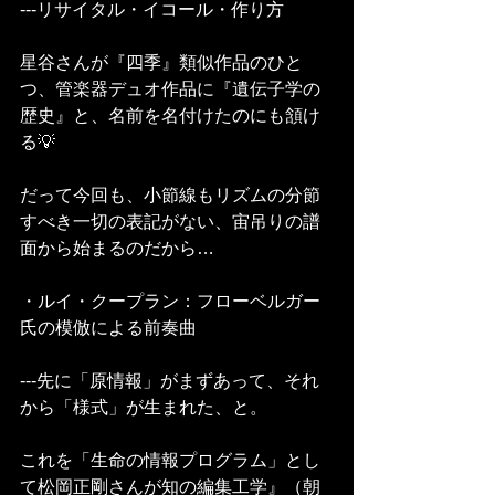
---リサイタル・イコール・作り方　
星谷さんが『四季』類似作品のひと
つ、管楽器デュオ作品に『遺伝子学の
歴史』と、名前を名付けたのにも頷け
る💡
だって今回も、小節線もリズムの分節
すべき一切の表記がない、宙吊りの譜
面から始まるのだから…
・ルイ・クープラン：フローベルガー
氏の模倣による前奏曲
---先に「原情報」がまずあって、それ
から「様式」が生まれた、と。
これを「生命の情報プログラム」とし
て松岡正剛さんが知の編集工学』（朝