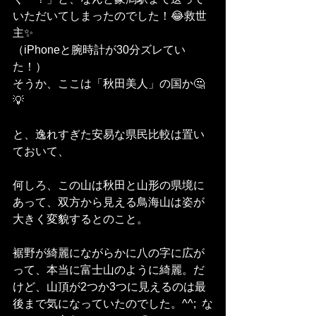
いただいてしまったのでした！😂救世
主✨
（iPhoneと腕時計が30分ズレてい
た！）
そうか、ここは「秋田美人」の国か🤔
💡
と、逸れすぎた安易な県民比較は置い
ておいて、
何しろ、この山は秋田と山形の県境に
あって、双方から見える鳥海山は姿が
大きく変貌するとのこと。
裾野が綺麗にながらかに八の字に広が
って、本当に富士山のように綺麗。だ
けど、山頂が2つか3つに見えるのは最
後まで気になっていたのでした。^^;  な