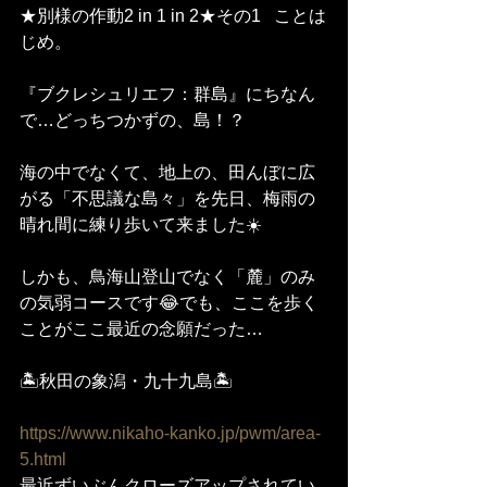
★別様の作動2 in 1 in 2★その1   ことは
じめ。
『ブクレシュリエフ：群島』にちなん
で…どっちつかずの、島！？
海の中でなくて、地上の、田んぼに広
がる「不思議な島々」を先日、梅雨の
晴れ間に練り歩いて来ました☀️
しかも、鳥海山登山でなく「麓」のみ
の気弱コースです😂でも、ここを歩く
ことがここ最近の念願だった…
🏝️秋田の象潟・九十九島🏝️
https://www.nikaho-kanko.jp/pwm/area-
5.html
最近ずいぶんクローズアップされてい