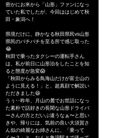
密かにお米から「山形」ファンになっ
ていた私でしたが、今回ははじめて秋
田・象潟へ！
県境だけに、静かなる秋田県民vs山形
県民のバチバチを至る所で感じ取った
😂
秋田で乗ったタクシーの運転手さん
は、私が前日に山形泊をしたことを知
ると態度が急変😱
「秋田からみる鳥海山だけが富士山の
ように見える！」と、超真顔で解説い
ただきました😆
うぅ‥昨年、月山の麓でお世話になっ
た素朴で話好きの長閑な山形ドライバ
ーさんの方とだいぶ違うなぁ〜と思い
きや、帰りには、気前の良い大須賀さ
ん似の綺麗なお姉さんに、「乗って
く〜？」と、なんと象潟駅まで送って