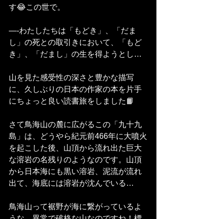
す😂この世で。
—-わたしたちは「もどき」、「だま
し」の死との取引きにおいて、「もど
き」、「だまし」の生を得ようとし…
山を見た感受性の深さと豊かな描写
に、久しぶりの日本の作家の本を片手
にちょっと良い読書旅をしました📙
さて鳥海山の麓に広がるこの「九十九
島」は、どうやら紀元前466年に大噴火
を起こした後、山頂から流れ出た巨大
な溶岩の名残りのようなのです。山頂
から日本海にも黒い溶岩、泥流が流れ
出て、海底には溶岩が沈んでいる…
鳥海山って裾野が海に繋がっているよ
うな、異常で破格な山なのですね！標