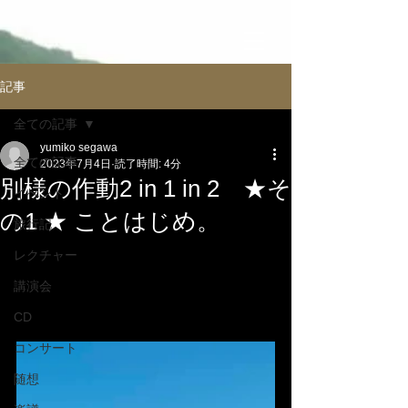
記事
全ての記事
yumiko segawa
全ての記事
2023年7月4日
読了時間: 4分
別様の作動2 in 1 in 2 ★そ
イべント
の1 ★ ことはじめ。
旅行記
レクチャー
講演会
CD
コンサート
随想