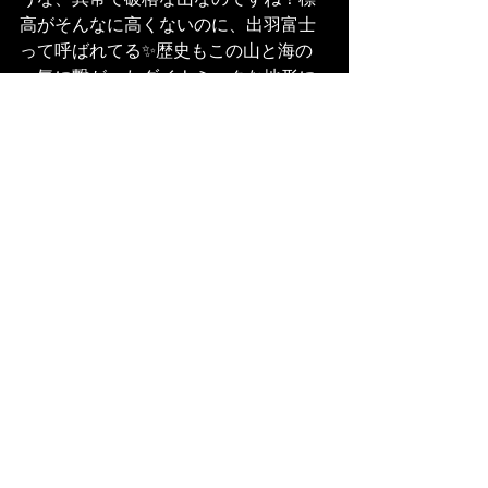
高がそんなに高くないのに、出羽富士
って呼ばれてる✨歴史もこの山と海の
一気に繋がったダイナミックな地形に
あっぱれです😳
せばね👋鳥海山❗️
そして最後に「島」に立ち返る😇
ブクレシュリエフの『群島』を今弾い
ているからか、クレーの『島＝鳥』の
どっちつかずの中間領域の作品に見慣
れていたからか、今は島に敏感✨
ブクレシュリエフの「群島」は、書か
れたことと、書かれないことのあいだ
をゆく。