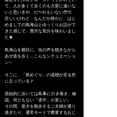
て、人が多くて歩くのも大変に違いな
いと思いきや、だ〜れもいない🥹🫧
悲しいけれど、なんだか静かに、はじ
めましての鳥海山とゆっくりお話がで
きた感じで、贅沢な気分を味わいまし
た🍀
鳥海山を横目に、虫の声を聴きながら
あぜ道を歩く…こんなシテュエーショ
ン✨
そこに、「島めぐり」の道標が至る所
に立っている🚩
原始的に歩いては島🏝️に行き着き、確
認。何ともない「道中」が楽しい。
その間、柴犬を散歩するご夫婦が通り
過ぎたり、通常モードで農業するおじ