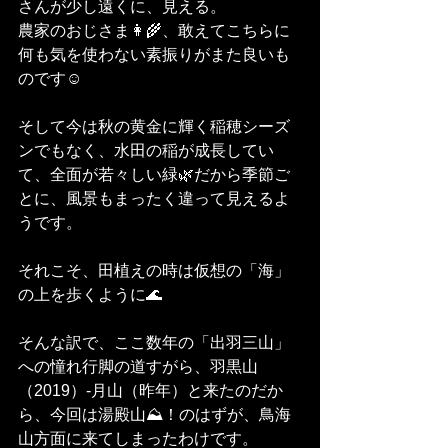
さんが少し遠くに、見える。
農家のおじさま👩‍🌾、敢えてこちらに
何も気を使わない素振りがまた良いも
のです☺️
そして今は秋の黄金に輝く稲穂シーズ
ンでもなく、水田の稲が成長してい
て、全面が若々しい緑🌿だから季節ご
とに、風景もまったく違って見えるよ
うです。
それこそ、田植えの時は仮想の「海」
の上を歩くように🌊
そんな訳で、ここ数年の「出羽三山」
への憧れ行脚の道すがら、羽黒山
（2019）-月山（昨年）と来たのだか
ら、今回は湯殿山⛰️！のはずが、鳥海
山方面に来てしまったわけです。