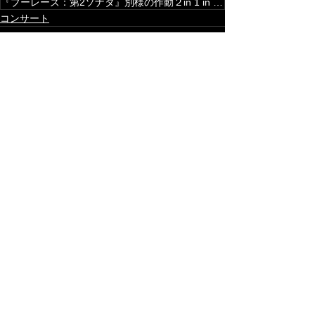
『ブーレーズ：第2ソナタ』別様の作動２in 1 in 2 【その1】
コンサート
すべて表示
最新記事