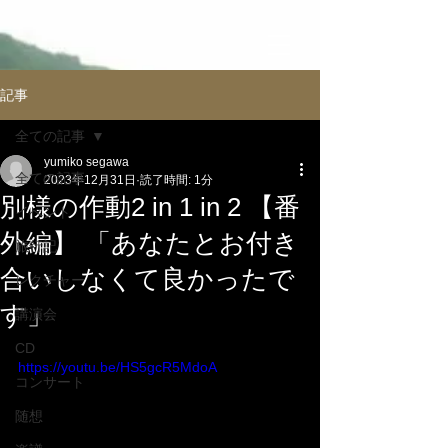
記事
全ての記事
yumiko segawa
全ての記事
2023年12月31日
読了時間: 1分
別様の作動2 in 1 in 2 【番
イべント
外編】 「あなたとお付き
旅行記
合いしなくて良かったで
レクチャー
す」
講演会
CD
https://youtu.be/HS5gcR5MdoA
コンサート
随想