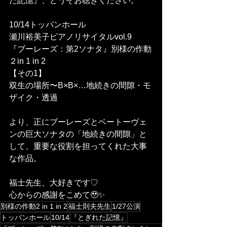
た記憶』、どうぞお聴きください。
10/14トッパンホール
瀬川裕美子ピアノリサイタルvol.9
『ブーレーズ：第2ソナタ』別様の作動
２in 1 in 2
【その1】
双生の場所〜B×B×…地続きの間隙・モ
ザイク・透過
より、正にブーレーズとベートーヴェ
ンの巨大ソナタの「地続きの間隙」と
して、重要な役割を担ってくれた大事
な作品。
福士先生、大好きです♡
心からの感謝をこめて🥹✨
別様の作動2 in 1 in 2
福士則夫先生
1/27公演
トッパンホール
10/14
『とぎれた記憶』