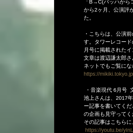
「B→C(バッハから
から2ヶ月、公演評
た。
・こちらは、公演前
す。タワーレコード
月号に掲載されたイ
文章は渡辺謙太郎さ
ネットでもご覧にな
https://mikiki.tokyo.j
 ・音楽現代 6月号  文章は池上輝彦さん。
池上さんは、2017
ー記事を書いてくだ
の企画も見守ってく
その記事はこちらに
https://youtu.be/yI