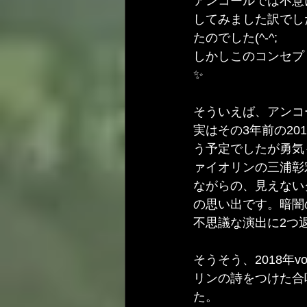
アンコールでは不意に、
してみました訳でし
たのでした(^-^;
しかしこのコンセプ
✨
そういえば、アンコ
実はその3年前の2
う予定でしたが勇気
ァイオリンの三浦彰
ながらの、見えない
の思い出です。暗闇
不思議な演出に2つ返
そうそう、2018年
リンの詩をつけた合
た。