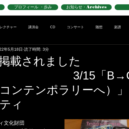
プロフィール ・歩み
お知らせ・Archives
レクチャー
講演会
CD
コンサート
随想
楽譜
022年5月18日
読了時間: 3分
掲載されました
3/15「B→C
コンテンポラリーへ）」
ティ
ティ文化財団