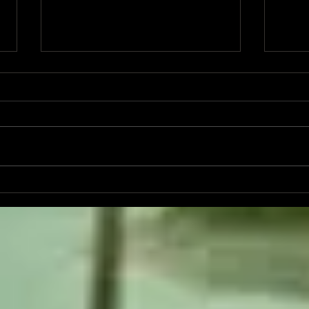
集中して聴くことができない
11
環境（BGM）で聴く/弾く、
いづ
山根明季子氏の生演奏から見
ロ〜
えるものーAll systems
プロ
fail/Sarah Morrisを連想してー