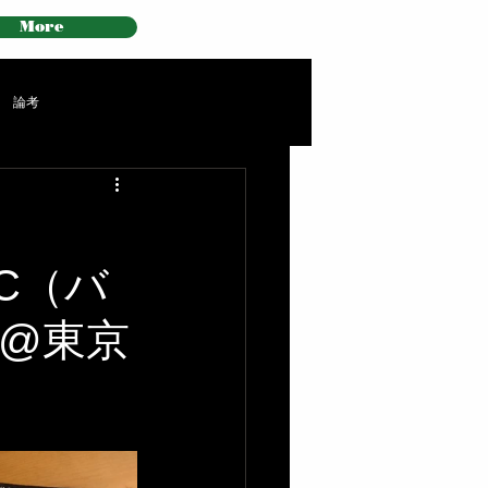
More
論考
（バ
@東京