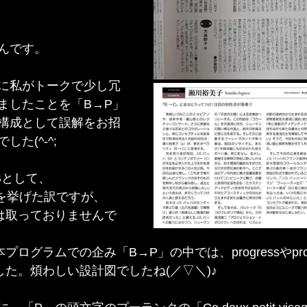
んです。
に私がトークで少し冗
ましたことを「B→P」
構成として誤解をお招
た(^-^;
Bとして、
ulezを挙げた訳ですが、
は取っておりませんで
ログラムでの企み「B→P」の中では、progressやproje
した。煩わしい設計図でしたね(／▽＼)♪