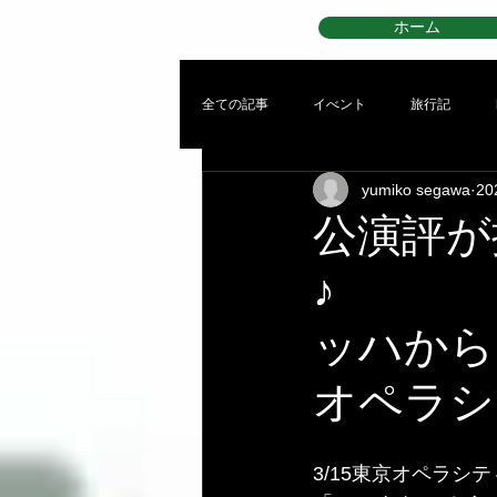
ホーム
全ての記事
イべント
旅行記
yumiko segawa
2
公演評が
♪ 
ッハから
オペラシ
3/15東京オペラシ