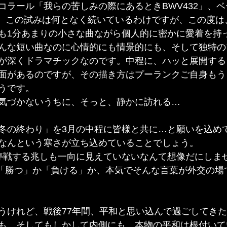
コラール「我らの苦しみの際にあるときBWV432」、
dich」と、この試みは何となく続いているわけですが、この
も1分あまりの小さな曲ながら個人的に密かに愛着を持
んな短い曲なのに心情的にも情景的にも、そして独特の
が深くドラマチックなのです。中程に、ハッと展開する
面があるのですが、その描き方はプーランクご自身もう
うです。
気づかないうちに、そっと、静かに訪れる…
冬の終わり」を3月の中程に皆様と共に…と願いを込め
なんという寒さが立ち込めていることでしょう。
停戦する兆しも一向に見えていないなんて想像だにしま
代に、「勝つ」か「負ける」か、本気でそんな言葉が外交の
うけれど、戦後77年間、平和と思い込んで過ごしてき
も、そしてもしかして内側にも、本物の平和は根付いて