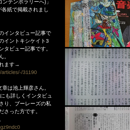
コンテンポラリーへ)」
が各紙で掲載されまし
のインタビュー記事で
のイントキシケイト3
ンタビュー記事です。
ん。
れます→ 
p/articles/-/31190
年にも詳しくインタビュ
さり、ブーレーズの私
ださった方です。
。
nLgz9ndc0