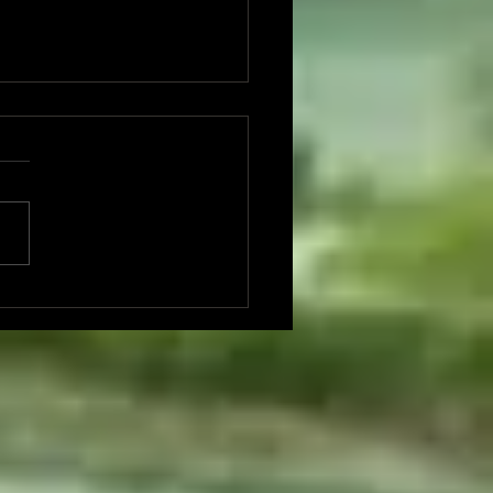
/21（土）🗓️門天ホール青柳
みこさんとのデュオ＆ソ
『遊戯』をめぐる昼夜別
2公演〜