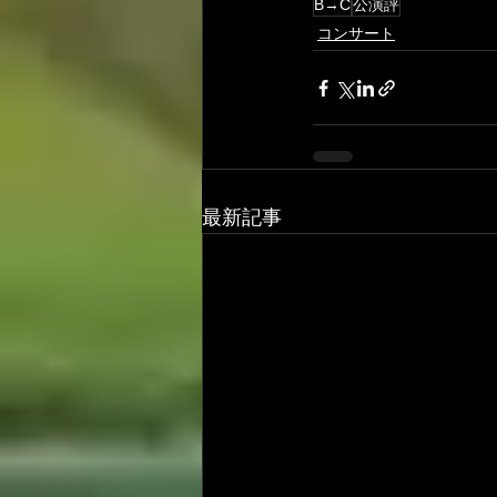
B→C
公演評
コンサート
最新記事