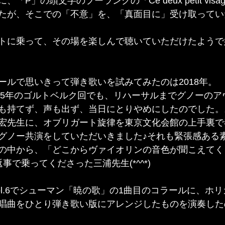
「P」の頭文字のプーランクの「Ce deux petit vis
たが、そこでの「不意」を、「真面目に」受け取ってい
トに乗って、その場を楽しんで聴いていただけたようで
ールで思いきって弾き歌いを試みてみたのは2018年。
015年のゴルトベルク回でも、リハーサルまでグノーの
も持てず、声も出ず、当日にとりやめにしたのでした。
宏先生に、オブリガート旋律を東京文化会館の上手裏で
グノー共演をしていただいきました♪それも緊張感ある
の中から、「どこからヴァイオリンの音色が聞こえてく
事で乗ってくださった三浦先生(*^^*)
vol.6でシューマン「暁の歌」の1曲目のコラールに、ホ
唱曲をひとり弾き歌い版にアレンジしたものを演奏した