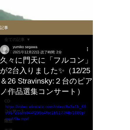
記事
全ての記事
yumiko segawa
全ての記事
2021年12月22日
読了時間: 2分
久々に門天に「フルコン」
イべント
が2台入りました✨（12/25
旅行記
＆26 Stravinsky:２台のピア
レクチャー
ノ作品選集コンサート）
講演会
CD
https://video.wixstatic.com/video/4a3a1b_69
コンサート
e8a72aaeb944f298a4fbc1b5177f4b/1080p/
mp4/file.mp4
随想