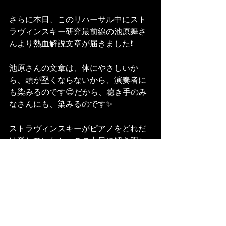
さらに本日、このリハーサル中にスト
ラヴィンスキー研究最前線の池原舞さ
んより熱血解説文章が届きました❗
池原さんの文章は、体にやさしいか
ら、頭が堅くならないから、演奏者に
も染みるのです😊だから、聴き手のみ
なさんにも、染みるのです✨
ストラヴィンスキーがピアノをどれだ
け愛していたか、この土日に解き明か
したいプロジェクトです！！
さあ、みなさん、25日と26日は門天へ
行ってみたくなりませんか？？😊
こちらの門天ビンビン・マス～クも、
会場にていくらでも量産可能です😁書