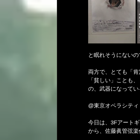
と眠れそうにないの
両方で、とても「肯
「貧しい」ことも、
の、武器になってい
@東京オペラシティ
今日は、3Fアート
から、佐藤眞管弦楽作