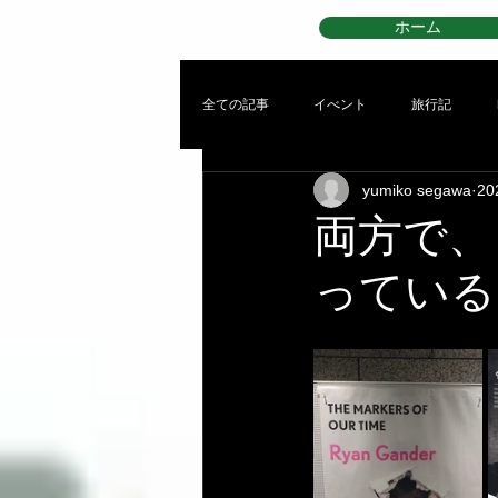
ホーム
全ての記事
イべント
旅行記
yumiko segawa
2
両方で、
っている