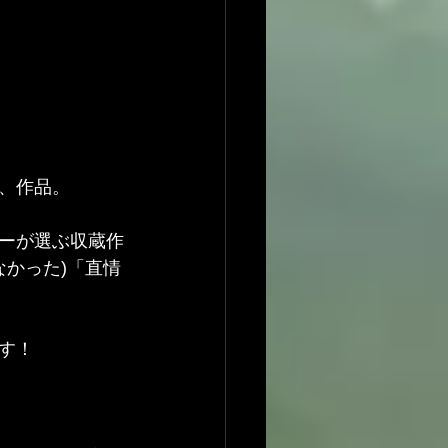
、作品。
ーが選ぶ収蔵作
なかった)「直情
す！