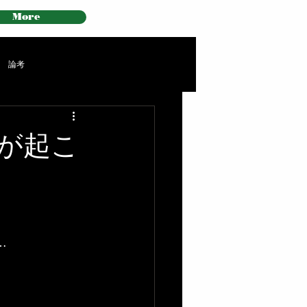
More
論考
が起こ
…