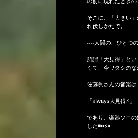
の前に現れたときの、
そこに、「大きい」
れ伏しかたで。
----人間の、ひとつ
所謂「大見得」とい
くて、今ワタシのな
佐藤眞さんの音楽は
「always大見得⚡」
であり、楽器ソロの
した◾▪️▪️⚡▪️