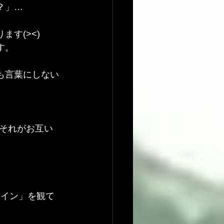
？」…
す(><)
す。
も言葉にしない
それがお互い
サイン」を観て