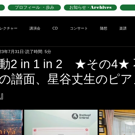
プロフィール ・歩み
お知らせ・Archives
レクチャー
講演会
CD
コンサート
随想
楽譜
023年7月31日
読了時間: 5分
2 in 1 in 2 ★その4
の譜面、星谷丈生のピア
』