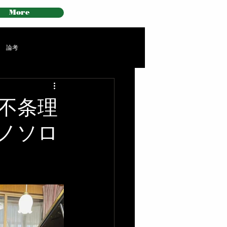
More
論考
★ 不条理
ノソロ