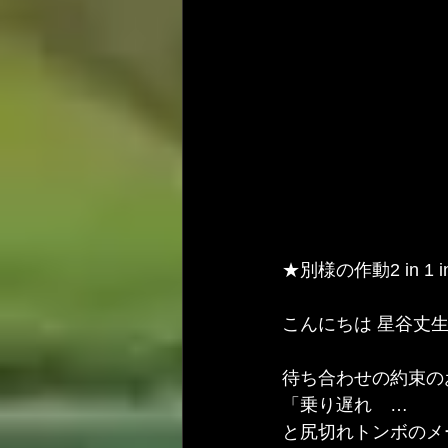
★別様の作動2 in 1 i
こんにちは 星谷丈生
待ち合わせの約束の
「乗り遅れ　…
と尻切れトンボのメ