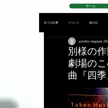
ホーム
全ての記事
イべント
旅行記
yumiko segawa
2
別様の作動
劇場のこ
曲『四季