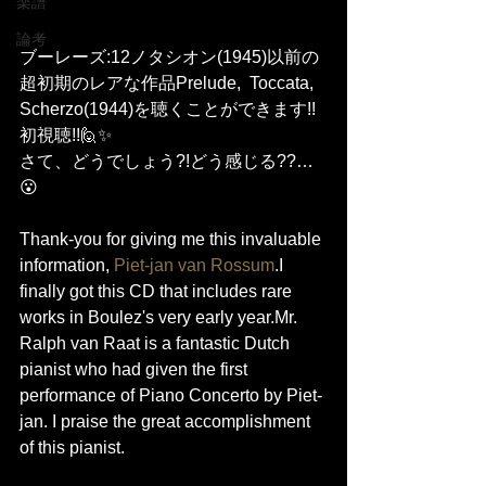
楽譜
論考
ブーレーズ:12ノタシオン(1945)以前の
超初期のレアな作品Prelude,  Toccata,  
Scherzo(1944)を聴くことができます!!
初視聴!!🙋✨
さて、どうでしょう?!どう感じる??…
😮
Thank-you for giving me this invaluable 
information, 
Piet-jan van Rossum
.I 
finally got this CD that includes rare 
works in Boulez's very early year.Mr. 
Ralph van Raat is a fantastic Dutch 
pianist who had given the first 
performance of Piano Concerto by Piet-
jan. I praise the great accomplishment 
of this pianist.