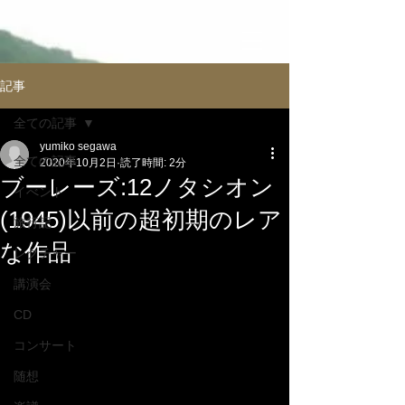
記事
全ての記事
yumiko segawa
全ての記事
2020年10月2日
読了時間: 2分
ブーレーズ:12ノタシオン
イべント
(1945)以前の超初期のレア
旅行記
な作品
レクチャー
講演会
CD
コンサート
随想