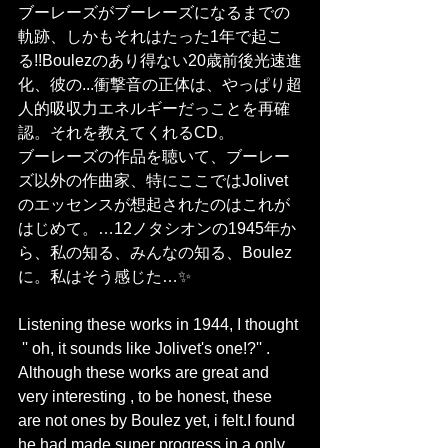
ブーレーズがブーレーズになるまでの
軌跡、しかもそれはたった1年で起こ
る!!Boulezのあり得ない20歳前後光速進
化、彼の...衝撃音の正体は、やっぱり超
人的吸収力エネルギーだっことを再確
認。それを教えてくれるCD。
ブーレーズの作品を聴いて、ブーレー
ズ以外の作曲家、特にここではJolivet
のエッセンスが想起されたのはこれが
はじめて。…12ノタシオンの1945年か
ら、私の知る、みんなの知る、Boulez
に。私はそう感じた…✨
Listening these works in 1944, I thought
 '' oh, it sounds like Jolivet's one!?'' . 
Although these works are great and 
very interesting , to be honest, these 
are not ones by Boulez yet, i felt.I found 
he had made super progress in a only 