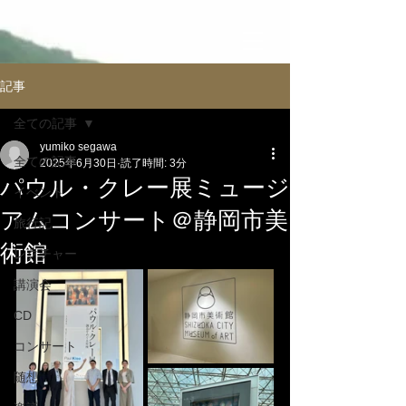
記事
全ての記事
yumiko segawa
全ての記事
2025年6月30日
読了時間: 3分
パウル・クレー展ミュージ
イべント
アムコンサート＠静岡市美
旅行記
術館
レクチャー
講演会
CD
コンサート
随想