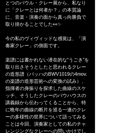
とつのパウル・クレー展から、私なり
に「クレーとは何者か？」の本質論
に、音楽・演奏の面から真っ向勝負で
取り掛かることでした👀✨
今の私のヴィヴィッドな感覚は、「演
奏家クレー」の側面です。
楽譜には書かれない潜在的な“うごき”を
取り出さそうとしたと思われるクレー
の造形譜（バッハのBWV1019の4mov.
の楽譜の造形芸術への変換の試み）、
指揮者の身振りを探求した曲線のスケ
ッチ、そうしたクレーのバウハウスの
講義録から伝わってくることから、特
に晩年の曲線の断片を巡る一連のクレ
ーの多様性の世界について語ってみる
ことは今回、演奏家としての私のチャ
レンジングなクレーへの問いかけでし