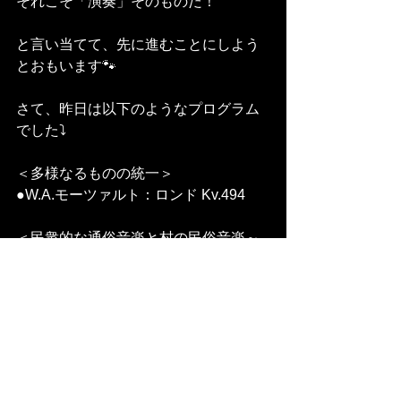
それこそ「演奏」そのものだ！
と言い当てて、先に進むことにしよう
とおもいます🐾
さて、昨日は以下のようなプログラム
でした⤵️
＜多様なるものの統一＞
●W.A.モーツァルト：ロンド Kv.494
＜民衆的な通俗音楽と村の民俗音楽～
拍子構造の分析～＞
⚫︎﻿I.ストラヴィンスキー：タンゴ
（1940）
⚫︎﻿B.バルトーク：ミクロコスモス第6巻
「6つのブルガリア舞曲」～151番
（1938）