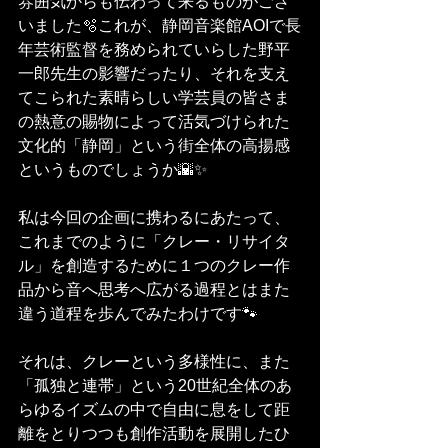
雰囲気からも伝わって来るものがござ
いました🫧これが、静岡音楽館AOIで長
年芸術監督を務められていらした野平
一郎先生の影響だったり、それを支え
てこられた素晴らしい学芸員の皆さま
の熱意の賜物によって活気づけられた
文化的「静岡」という街全体の高揚感
というものでしょうか🌇✨
私は今回の企画に携わるにあたって、
これまでのように「クレー・リサイタ
ル」を創造するために１つのクレー作
品から音へ思考へ広がる過程とはまた
違う道程を歩んでみたわけです🐾
それは、クレーという多様性に、また
「孤独と連帯」という20世紀全体のあ
らゆるイズムの中で自由に息をして距
離をとりつつも創作活動を展開したひ