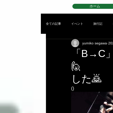
ホーム
全ての記事
イべント
旅行記
yumiko segawa
2
「B→C
🙋
した🙇
()