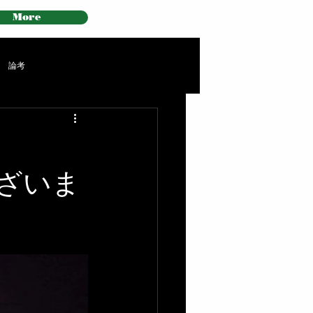
More
論考
いま