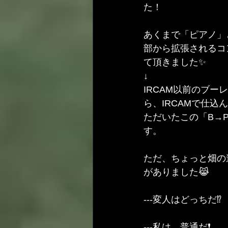
た！
あくまで「ピアノ」
部から拡張されるコ
て頂きました✨
↓
IRCAM以前のブ
ら、IRCAMで仕
ただいたこの「B→
す。
ただ、ちょっと畑の
がありました😹
---変人はどっちだ⁉️
---私は、普通だ❗