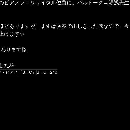
のピアノソロリサイタル位置に。バルトーク→湯浅先生
ほどありますが、まずは演奏で出しきった感なので、今
上げます✨
おわります🙋
した🙇
ド・ピアノ
「B→C」
B→C」240