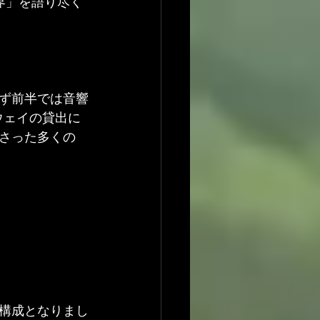
界」を語り尽く
ず前半では音響
ウェイの貸出に
さった多くの
構成となりまし