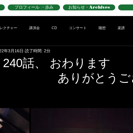
プロフィール ・歩み
お知らせ・Archives
レクチャー
講演会
CD
コンサート
随想
楽譜
022年3月16日
読了時間: 2分
」240話、 おわります
 ありがとうござ