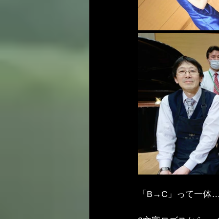
「B→C」って一体