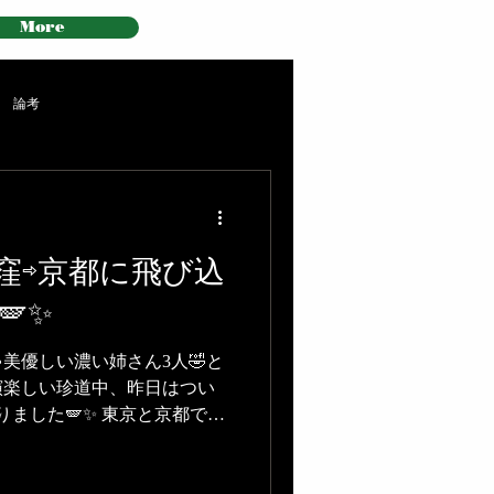
More
論考
荻窪⇨京都に飛び込
✨
美優しい濃い姉さん3人🤣と
演楽しい珍道中、昨日はつい
ました🪽✨ 東京と京都で
ーもホールの音響も聴き手の
ンも、またまったく違う趣の
ます😇✨ いづれにせよ、ア