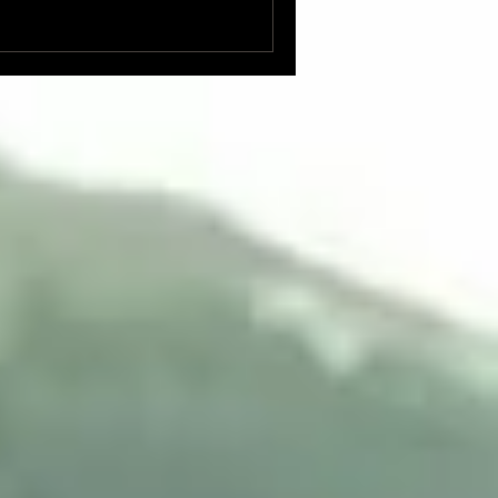
感です😂演奏の内容は、昨
…果たしてメシアンのアーメ
しょうか？ 成就…⁈ 🤔 昨
り、トークをし沢山の珍プレ
アンへ、そして肩透かしの炸
へと爆走しました💨 昨日朝発
を終えて帰って来ました✨（ア
・京都公演ともに多くの温か
ていただき、このアイヴィ渾
で受け取っていただけた実感
て、感謝の気持ちでいっぱい
た🙇‍♀️💖 いただいたアイデ