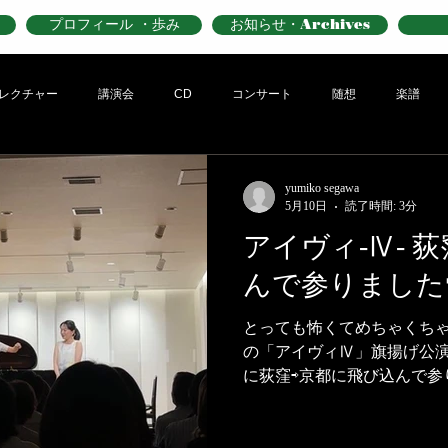
プロフィール ・歩み
お知らせ・Archives
レクチャー
講演会
CD
コンサート
随想
楽譜
yumiko segawa
5月10日
読了時間: 3分
アイヴィ-Ⅳ- 
んで参りました
とっても怖くてめちゃくちゃ
の「アイヴィⅣ」旗揚げ公
に荻窪⇨京都に飛び込んで参り
は、2台ピアノのキャラクタ
皆様も、私たちのテンショ
コンサートになったかと思い