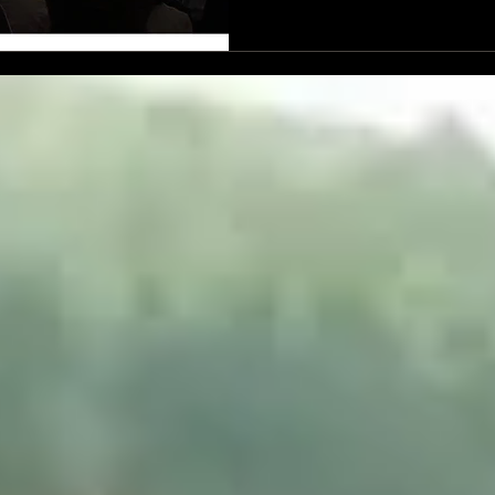
イヴィ振り切って振り絞った
日のうちに蒸発したことに
ンの幻影は、“成就”したので
日は、明日香姉が、🎤を取
ーも駆け抜けつつ🤣、メシ
裂⚡️阿部加奈子氏アンコール
って、夢のような京都公演
イヴィ個人差あり😉）東京
く、面白き皆様に駆けつけ
身のプログラムを様々な形
がメンバーそれぞれにあっ
です🥹✨ ありがとうございまし
ア