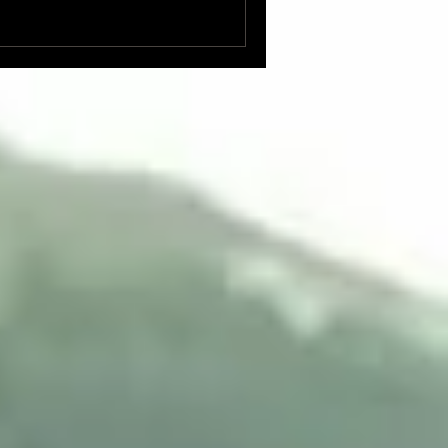
ださった、門天デザイナーや
感謝です🙇‍♀️✨
ル 青柳いづみこさんとのデュオ＆
別プロ2公演〜 いづみこさん
び上がるキーワードはこちら
の“オオザケ” ・ラピュタ阿佐
️ ・ポー学会 ＆「アッシャー
佐ヶ谷アタリデ大ザケノンダ
org/2021/03/asagaya-
三郎さん（『東京映画地図』での対談）
崎祐治イラストによる特集
a/program/