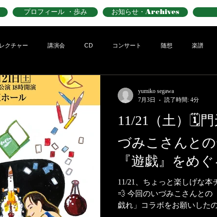
プロフィール ・歩み
お知らせ・Archives
レクチャー
講演会
CD
コンサート
随想
楽譜
yumiko segawa
7月3日
読了時間: 4分
11/21（土）
づみこさんとの
『遊戯』をめぐ
演〜
11/21、ちょっと楽しげな
💨 今回のいづみこさんと
戯れ」コラボをお願いしたの
みの🎨映画イラストレーター