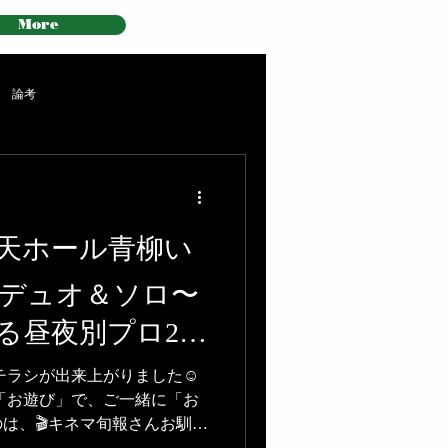
More
論考
️門天ホール青柳い
デュオ＆ソロ〜
る昼夜別プロ2公
本チラシが出来上がりました☺️
の「お遊び」で、ご一緒に「お
は、🎬キネマ旬報さんお馴染
の宮崎祐治さんです🧑‍🎨そ