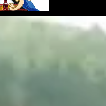
してその「間」を繋いでく
ましんさん、黒崎さんにも心から
11/21（土）🗓️門天ホー
ソロ〜『遊戯』をめぐる昼夜
との出会いを辿ると、浮か
🔑 ・某上石神井の神社⛩️で
ヶ谷（映画館）山猫軒での🍽
家」 ・いづみこ女史著「阿
📕」https://www.suginamigaku.
ataride.html ・川本
・ラピュタ阿佐ヶ谷での宮
https://www.laputa-jp.com/laput