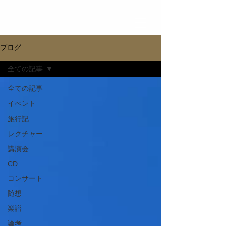
ブログ
全ての記事
全ての記事
イべント
旅行記
レクチャー
講演会
CD
コンサート
随想
楽譜
論考