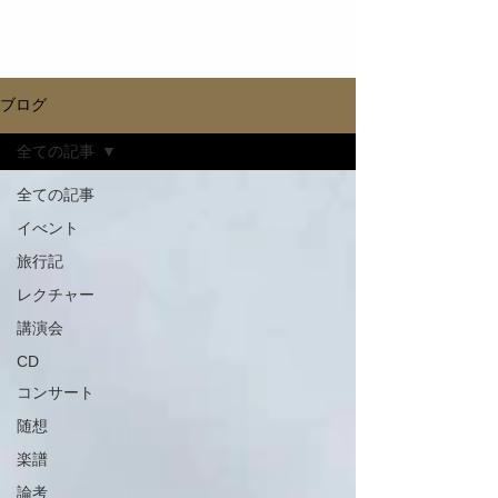
ブログ
全ての記事
全ての記事
イべント
旅行記
レクチャー
講演会
CD
コンサート
随想
楽譜
論考