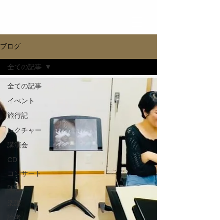
ブログ
全ての記事
全ての記事
イべント
旅行記
レクチャー
講演会
CD
コンサート
随想
楽譜
論考