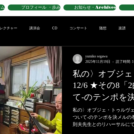
ーム
プロフィール ・歩み
お知らせ・Archives
レクチャー
講演会
CD
コンサート
随想
楽譜
yumiko segawa
2025年11月19日
読了時間: 
私の〉オブジェ
12/6 ★その8
て-のテンポを決メル
私の〉オブジェ・トゥルヴェ12
ついて-のテンポを決メルの巻🏃‍♀
則夫先生とのリハーサルにて
ない愚かなピアニストと、