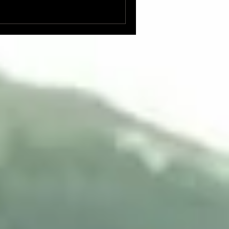
もっと上がります？」
「いや、これじゃ感情が入っ
？まだ行きます？」 「はい、
！すごいっ！」 「そうそう、
掘世界初演ピアノ曲『5つの断
ルンへのオマージュ Ⅳ. 矢代
.ブーレーズへのオマージュ ※こ
🙋‍♀️ 全部で18分位の大作
演 #TOPPANホール 瀬川裕美
ll.com/concert/detail…