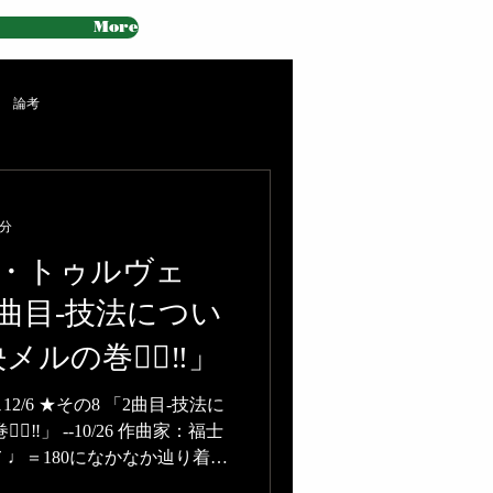
More
論考
1分
・トゥルヴェ
「2曲目-技法につい
の巻🏃‍♀️‼️」
/6 ★その8 「2曲目-技法に
️‼️」 --10/26 作曲家：福士
 ♩＝180になかなか辿り着か
イケイケの巨匠作曲家との対