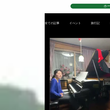
ホ
全ての記事
イべント
旅行記