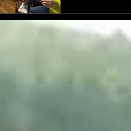
話です🗣️🎶 「テンポって
「あ・・・これくらい？」 
ちゃうから・・・」 「えっ
もっと行けます？」 「え~
これこれ！」 57年ぶり発
片』 I. 八村義夫へのオマージュ II. 技法について ⬅️ Ⅲ. シ
ェーベルク.ベルク.ウェーベ
秋雄へのオマージュ Ⅴ. P
ちらは、前半の最後に演奏します
です🎼 12/6 （土）15時開
子ピアノリサイタルvol.11 toppanha