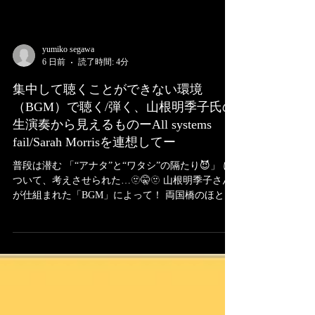
yumiko segawa
6 日前
読了時間: 4分
集中して聴くことができない環境
（BGM）で聴く/弾く、山根明季子氏の
生演奏から見えるものーAll systems
fail/Sarah Morrisを連想してー
普段は潜む 「“アナタ”と“ワタシ”の隔たり😈」 に
ついて、考えさせられた…🫥🤫🫥 山根明季子さん
が仕組まれた「BGM」によって！ 両国橋のほとり
で音楽祭2026 今年も始まりましたよ〜🏮 音楽祭初
日の体験は、聴き手それぞれに特異な事だったと
思うので、ここで書き留める事はいち、聴き手の
勝手な覚え書きです🥹📝あしからず… 実は、山根
さんの「生」演奏が次第に“熱く”なっていったの