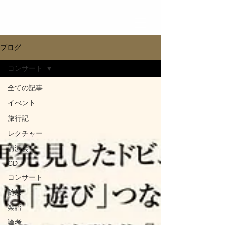
ブログ
コンサート
全ての記事
イべント
旅行記
レクチャー
講演会
CD
コンサート
随想
楽譜
論考