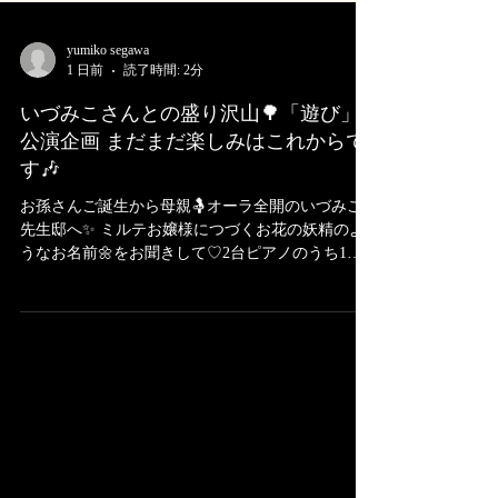
yumiko segawa
1 日前
読了時間: 2分
いづみこさんとの盛り沢山🌳「遊び」2
公演企画 まだまだ楽しみはこれからで
す🎶
お孫さんご誕生から母親🤱オーラ全開のいづみこ
先生邸へ✨ ミルテお嬢様につづくお花の妖精のよ
うなお名前🌼をお聞きして♡2台ピアノのうち1台
目のピアノ椅子には👶ゆりかご🫶、このサイズ感
に思わずほっこり！どうやらいづみこさんっ子の
ようで、もういつになく多幸感に溢れていらっし
ゃいました😋 さて、いづみこさんとの盛り沢山🌳
「遊び」2公演企画は、早くも昼夜公演共にお席は
半数切って参りました🙌 ℹ️ご予約はこちらから。
11/21（土）@門天ホール やはり遊戯は面白い…ド
ビュッシーが細胞に染み込んでいらっしゃるいづ