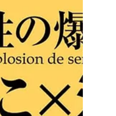
は、私の妄想かもしれない🤭。それもちょっと製
作者の期待外れだったようでもある。不思議な仕
組まれた高揚感で、更にふと湧き上がるあまりに
も人間的な高揚感に、生演奏への感じ方の“確信”が
常にブレそうなギリギリの体験でした。 どんなに
その関係性--生演奏と聴き手--がダイレクトだと思
いこんでいても、たとえば、それが日常的にどん
なに信じている人（コト）であっても、そこには
どうしようもない「あいだ」が存在することを自
覚させる空間配置。 それを山根さんは、「BGM」
という形で、我々を取り囲む、奏者によって仕組
まれたループ🔁される音のインスタレーションに
よって、山根さんの生